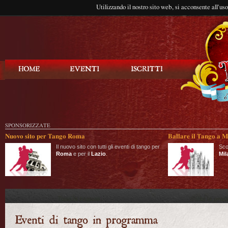
Utilizzando il nostro sito web, si acconsente all'us
Balla Tango
SPONSORIZZATE
Nuovo sito per Tango Roma
Ballare il Tango a M
Il nuovo sito con tutti gli eventi di tango per
Sco
Roma
e per il
Lazio
.
Mil