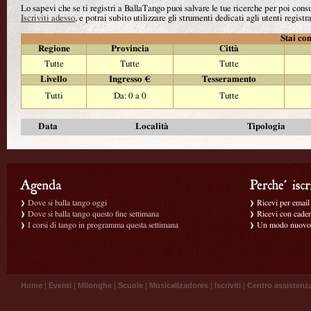
Lo sapevi che se ti registri a BallaTango puoi salvare le tue ricerche per poi con
Iscriviti adesso
, e potrai subito utilizzare gli strumenti dedicati agli utenti registra
Stai con
Regione
Provincia
Città
Tutte
Tutte
Tutte
Livello
Ingresso €
Tesseramento
Tutti
Da: 0 a 0
Tutte
Data
Località
Tipologia
Dove si balla tango oggi
Ricevi per email g
Dove si balla tango questo fine settimana
Ricevi con caden
I corsi di tango in programma questa settimana
Un modo nuovo p
Home
|
Eventi
|
Milonghe
|
Scuole
|
Musicalizadores
|
Iscriviti
|
Centro assistenz