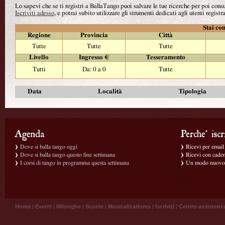
Lo sapevi che se ti registri a BallaTango puoi salvare le tue ricerche per poi con
Iscriviti adesso
, e potrai subito utilizzare gli strumenti dedicati agli utenti registra
Stai con
Regione
Provincia
Città
Tutte
Tutte
Tutte
Livello
Ingresso €
Tesseramento
Tutti
Da: 0 a 0
Tutte
Data
Località
Tipologia
Dove si balla tango oggi
Ricevi per email g
Dove si balla tango questo fine settimana
Ricevi con caden
I corsi di tango in programma questa settimana
Un modo nuovo p
Home
|
Eventi
|
Milonghe
|
Scuole
|
Musicalizadores
|
Iscriviti
|
Centro assistenz