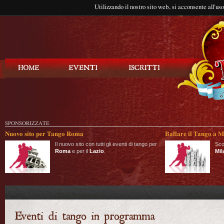
Utilizzando il nostro sito web, si acconsente all'us
Balla Tango
SPONSORIZZATE
Nuovo sito per Tango Roma
Ballare il Tango a M
Il nuovo sito con tutti gli eventi di tango per
Sco
Roma
e per il
Lazio
.
Mil