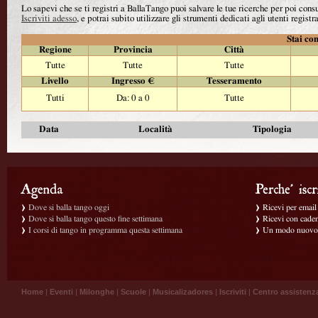
Lo sapevi che se ti registri a BallaTango puoi salvare le tue ricerche per poi con
Iscriviti adesso
, e potrai subito utilizzare gli strumenti dedicati agli utenti registra
Stai con
Regione
Provincia
Città
Tutte
Tutte
Tutte
Livello
Ingresso €
Tesseramento
Tutti
Da: 0 a 0
Tutte
Data
Località
Tipologia
Dove si balla tango oggi
Ricevi per email g
Dove si balla tango questo fine settimana
Ricevi con caden
I corsi di tango in programma questa settimana
Un modo nuovo p
Home
|
Eventi
|
Milonghe
|
Scuole
|
Musicalizadores
|
Iscriviti
|
Centro assistenz