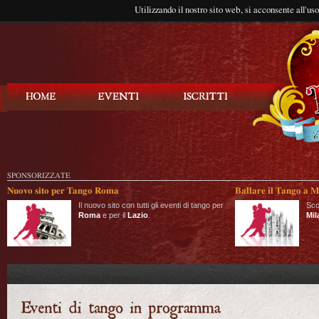
Utilizzando il nostro sito web, si acconsente all'us
Balla Tango
SPONSORIZZATE
Nuovo sito per Tango Roma
Ballare il Tango a M
Il nuovo sito con tutti gli eventi di tango per
Sco
Roma
e per il
Lazio
.
Mil