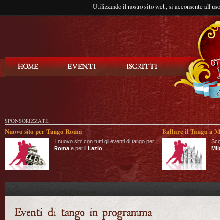
Utilizzando il nostro sito web, si acconsente all'us
Balla Tango
SPONSORIZZATE
Nuovo sito per Tango Roma
Ballare il Tango a M
Il nuovo sito con tutti gli eventi di tango per
Sco
Roma
e per il
Lazio
.
Mil