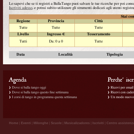
Lo sapevi che se ti registri a BallaTango puoi salvare le tue ricerche per poi con
Iscriviti adesso
, e potrai subito utilizzare gli strumenti dedicati agli utenti registra
Stai con
Regione
Provincia
Città
Tutte
Tutte
Tutte
Livello
Ingresso €
Tesseramento
Tutti
Da: 0 a 0
Tutte
Data
Località
Tipologia
Dove si balla tango oggi
Ricevi per email g
Dove si balla tango questo fine settimana
Ricevi con caden
I corsi di tango in programma questa settimana
Un modo nuovo p
Home
|
Eventi
|
Milonghe
|
Scuole
|
Musicalizadores
|
Iscriviti
|
Centro assistenz