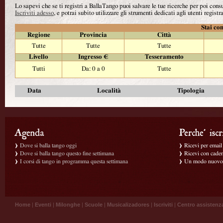
Lo sapevi che se ti registri a BallaTango puoi salvare le tue ricerche per poi con
Iscriviti adesso
, e potrai subito utilizzare gli strumenti dedicati agli utenti registra
Stai con
Regione
Provincia
Città
Tutte
Tutte
Tutte
Livello
Ingresso €
Tesseramento
Tutti
Da: 0 a 0
Tutte
Data
Località
Tipologia
Dove si balla tango oggi
Ricevi per email g
Dove si balla tango questo fine settimana
Ricevi con caden
I corsi di tango in programma questa settimana
Un modo nuovo p
Home
|
Eventi
|
Milonghe
|
Scuole
|
Musicalizadores
|
Iscriviti
|
Centro assistenz