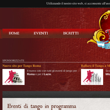
Utilizzando il nostro sito web, si acconsente all'us
Balla Tango
SPONSORIZZATE
Nuovo sito per Tango Roma
Ballare il Tango a M
Il nuovo sito con tutti gli eventi di tango per
Sco
Roma
e per il
Lazio
.
Mil