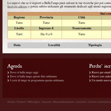
Lo sapevi che se ti registri a BallaTango puoi salvare le tue ricerche per poi con
Iscriviti adesso
, e potrai subito utilizzare gli strumenti dedicati agli utenti registra
Stai con
Regione
Provincia
Città
Tutte
Tutte
Tutte
Livello
Ingresso €
Tesseramento
Tutti
Da: 0 a 0
Tutte
Data
Località
Tipologia
Dove si balla tango oggi
Ricevi per email g
Dove si balla tango questo fine settimana
Ricevi con caden
I corsi di tango in programma questa settimana
Un modo nuovo p
Home
|
Eventi
|
Milonghe
|
Scuole
|
Musicalizadores
|
Iscriviti
|
Centro assistenz