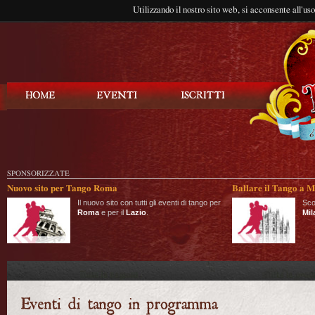
Utilizzando il nostro sito web, si acconsente all'us
Balla Tango
SPONSORIZZATE
Nuovo sito per Tango Roma
Ballare il Tango a M
Il nuovo sito con tutti gli eventi di tango per
Sco
Roma
e per il
Lazio
.
Mil