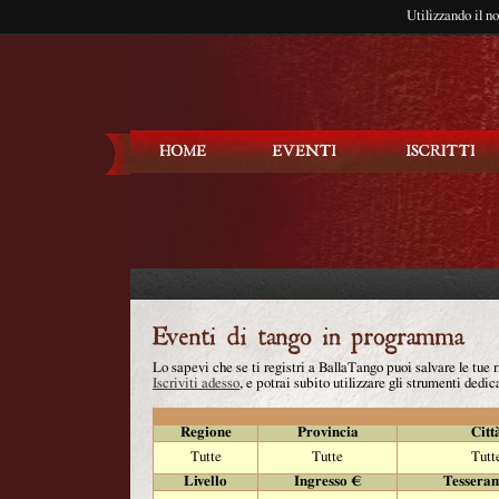
Utilizzando il n
Balla Tango
Lo sapevi che se ti registri a BallaTango puoi salvare le tue
Iscriviti adesso
, e potrai subito utilizzare gli strumenti dedica
Regione
Provincia
Citt
Tutte
Tutte
Tutt
Livello
Ingresso €
Tessera