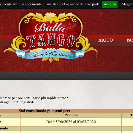
ostro sito web, si acconsente all'uso dei cookie anche di terze parti
Accetto
Rimani connes
Maggio
 ricerche per poi consultarle più rapidamente?
ti agli utenti registrati.
Stai consultando gli eventi per:
à
Periodo
T
e
Dal: 03/06/2026 al 03/07/2026
mento