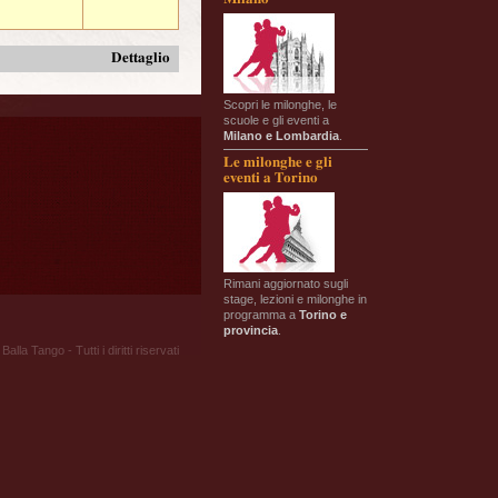
Dettaglio
Scopri le milonghe, le
scuole e gli eventi a
Milano e Lombardia
.
Le milonghe e gli
eventi a Torino
Rimani aggiornato sugli
stage, lezioni e milonghe in
programma a
Torino e
provincia
.
Balla Tango - Tutti i diritti riservati