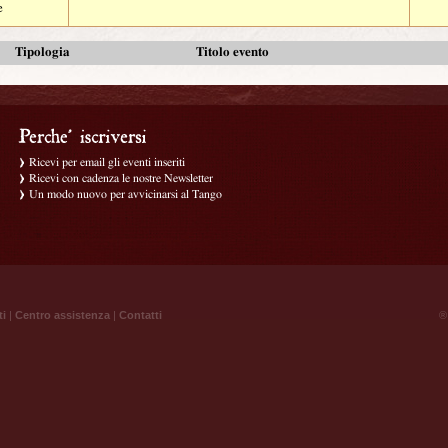
e
Tipologia
Titolo evento
Ricevi per email gli eventi inseriti
Ricevi con cadenza le nostre Newsletter
Un modo nuovo per avvicinarsi al Tango
ti
|
Centro assistenza
|
Contatti
® 