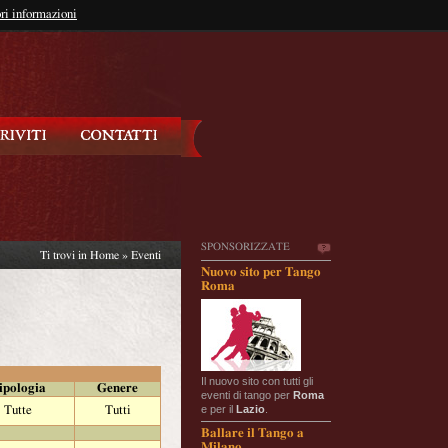
so?
ri informazioni
oppure
Iscriviti
SPONSORIZZATE
Ti trovi in
Home
»
Eventi
Nuovo sito per Tango
Roma
Il nuovo sito con tutti gli
ipologia
Genere
eventi di tango per
Roma
e per il
Lazio
.
Tutte
Tutti
Ballare il Tango a
Milano