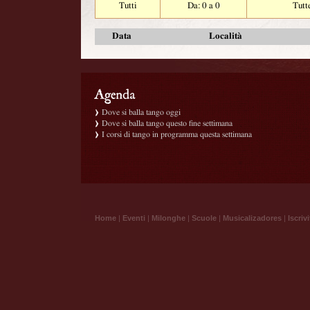
Tutti
Da: 0 a 0
Tutt
Data
Località
Dove si balla tango oggi
Dove si balla tango questo fine settimana
I corsi di tango in programma questa settimana
Home
|
Eventi
|
Milonghe
|
Scuole
|
Musicalizadores
|
Iscrivi