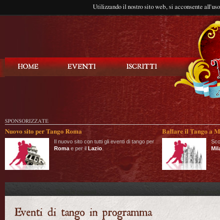
Utilizzando il nostro sito web, si acconsente all'us
Balla Tango
SPONSORIZZATE
Nuovo sito per Tango Roma
Ballare il Tango a M
Il nuovo sito con tutti gli eventi di tango per
Sco
Roma
e per il
Lazio
.
Mil