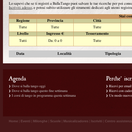
Lo sapevi che se ti registri a BallaTango puoi salvare le tue ricerche per poi con
Iscriviti adesso
, e potrai subito utilizzare gli strumenti dedicati agli utenti registra
Stai con
Regione
Provincia
Città
Tutte
Tutte
Tutte
Livello
Ingresso €
Tesseramento
Tutti
Da: 0 a 0
Tutte
Data
Località
Tipologia
Dove si balla tango oggi
Ricevi per email g
Dove si balla tango questo fine settimana
Ricevi con caden
I corsi di tango in programma questa settimana
Un modo nuovo p
Home
|
Eventi
|
Milonghe
|
Scuole
|
Musicalizadores
|
Iscriviti
|
Centro assistenz