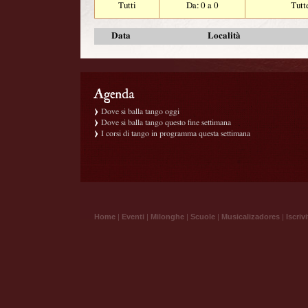
Tutti
Da: 0 a 0
Tutt
Data
Località
Dove si balla tango oggi
Dove si balla tango questo fine settimana
I corsi di tango in programma questa settimana
Home
|
Eventi
|
Milonghe
|
Scuole
|
Musicalizadores
|
Iscrivi