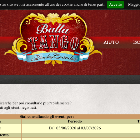
ostro sito web, si acconsente all'uso dei cookie anche di terze parti
Accetto
Rimani connes
Maggio
 ricerche per poi consultarle più rapidamente?
ti agli utenti registrati.
Stai consultando gli eventi per:
à
Periodo
T
e
Dal: 03/06/2026 al 03/07/2026
mento