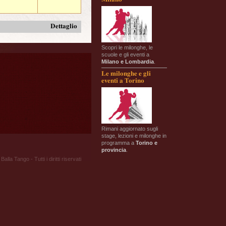
Dettaglio
Scopri le milonghe, le
scuole e gli eventi a
Milano e Lombardia
.
Le milonghe e gli
eventi a Torino
Rimani aggiornato sugli
stage, lezioni e milonghe in
programma a
Torino e
provincia
.
Balla Tango - Tutti i diritti riservati