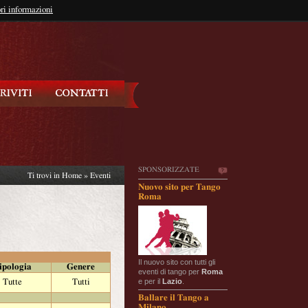
so?
ri informazioni
oppure
Iscriviti
SPONSORIZZATE
Ti trovi in
Home
»
Eventi
Nuovo sito per Tango
Roma
Il nuovo sito con tutti gli
ipologia
Genere
eventi di tango per
Roma
e per il
Lazio
.
Tutte
Tutti
Ballare il Tango a
Milano