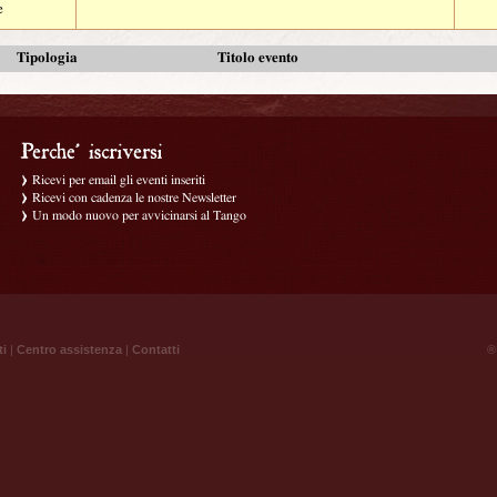
e
Tipologia
Titolo evento
Ricevi per email gli eventi inseriti
Ricevi con cadenza le nostre Newsletter
Un modo nuovo per avvicinarsi al Tango
ti
|
Centro assistenza
|
Contatti
® 