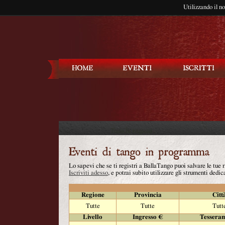
Utilizzando il n
Balla Tango
Lo sapevi che se ti registri a BallaTango puoi salvare le tue
Iscriviti adesso
, e potrai subito utilizzare gli strumenti dedica
Regione
Provincia
Citt
Tutte
Tutte
Tutt
Livello
Ingresso €
Tessera