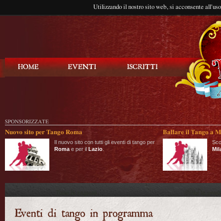
Utilizzando il nostro sito web, si acconsente all'us
Balla Tango
SPONSORIZZATE
Nuovo sito per Tango Roma
Ballare il Tango a M
Il nuovo sito con tutti gli eventi di tango per
Sco
Roma
e per il
Lazio
.
Mil