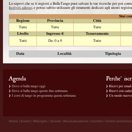
Lo sapevi che se ti registri a BallaTango puoi salvare le tue ricerche per poi con
Iscriviti adesso
, e potrai subito utilizzare gli strumenti dedicati agli utenti registra
Stai con
Regione
Provincia
Città
Tutte
Tutte
Tutte
Livello
Ingresso €
Tesseramento
Tutti
Da: 0 a 0
Tutte
Data
Località
Tipologia
Dove si balla tango oggi
Ricevi per email g
Dove si balla tango questo fine settimana
Ricevi con caden
I corsi di tango in programma questa settimana
Un modo nuovo p
Home
|
Eventi
|
Milonghe
|
Scuole
|
Musicalizadores
|
Iscriviti
|
Centro assistenz