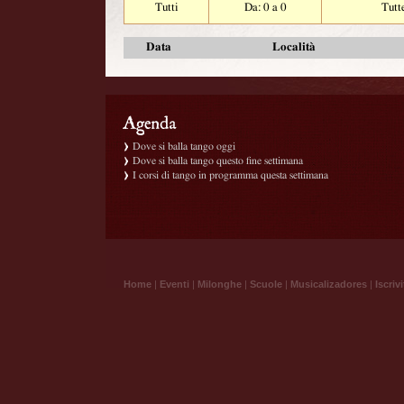
Tutti
Da: 0 a 0
Tutt
Data
Località
Dove si balla tango oggi
Dove si balla tango questo fine settimana
I corsi di tango in programma questa settimana
Home
|
Eventi
|
Milonghe
|
Scuole
|
Musicalizadores
|
Iscrivi