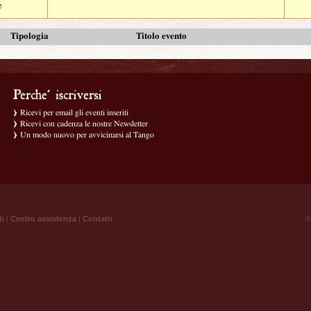
e
Tipologia
Titolo evento
Ricevi per email gli eventi inseriti
Ricevi con cadenza le nostre Newsletter
Un modo nuovo per avvicinarsi al Tango
ti
|
Centro assistenza
|
Contatti
® 