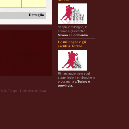
Dettaglio
Scopri le milonghe, le
scuole e gli eventi a
Milano e Lombardia
.
Le milonghe e gli
eventi a Torino
Rimani aggiornato sugli
stage, lezioni e milonghe in
programma a
Torino e
provincia
.
Balla Tango - Tutti i diritti riservati