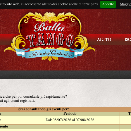
ostro sito web, si acconsente all'uso dei cookie anche di terze parti
Accetto
Rimani connes
Maggio
 ricerche per poi consultarle più rapidamente?
ti agli utenti registrati.
Stai consultando gli eventi per:
à
Periodo
T
e
Dal: 08/07/2026 al 07/08/2026
mento