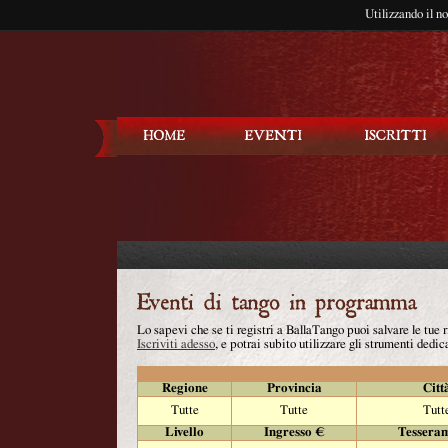
Utilizzando il n
Balla Tango
Lo sapevi che se ti registri a BallaTango puoi salvare le tue
Iscriviti adesso
, e potrai subito utilizzare gli strumenti dedica
Regione
Provincia
Citt
Tutte
Tutte
Tutt
Livello
Ingresso €
Tessera