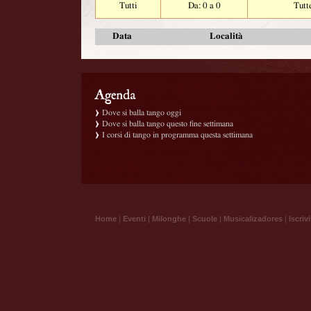
Tutti
Da: 0 a 0
Tutt
Data
Località
Dove si balla tango oggi
Dove si balla tango questo fine settimana
I corsi di tango in programma questa settimana
Home
|
Eventi
|
Milonghe
|
Scuole
|
Musicalizadores
|
Iscrivi