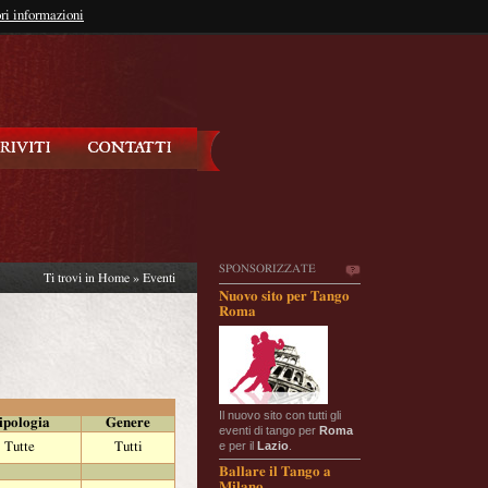
so?
ri informazioni
oppure
Iscriviti
SPONSORIZZATE
Ti trovi in
Home
»
Eventi
Nuovo sito per Tango
Roma
Il nuovo sito con tutti gli
ipologia
Genere
eventi di tango per
Roma
e per il
Lazio
.
Tutte
Tutti
Ballare il Tango a
Milano