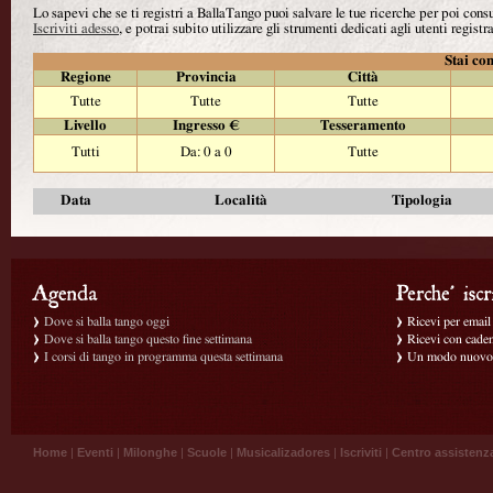
Lo sapevi che se ti registri a BallaTango puoi salvare le tue ricerche per poi con
Iscriviti adesso
, e potrai subito utilizzare gli strumenti dedicati agli utenti registra
Stai con
Regione
Provincia
Città
Tutte
Tutte
Tutte
Livello
Ingresso €
Tesseramento
Tutti
Da: 0 a 0
Tutte
Data
Località
Tipologia
Dove si balla tango oggi
Ricevi per email g
Dove si balla tango questo fine settimana
Ricevi con caden
I corsi di tango in programma questa settimana
Un modo nuovo p
Home
|
Eventi
|
Milonghe
|
Scuole
|
Musicalizadores
|
Iscriviti
|
Centro assistenz