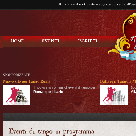
Utilizzando il nostro sito web, si acconsente all'us
Balla Tango
SPONSORIZZATE
Nuovo sito per Tango Roma
Ballare il Tango a M
Il nuovo sito con tutti gli eventi di tango per
Sco
Roma
e per il
Lazio
.
Mil