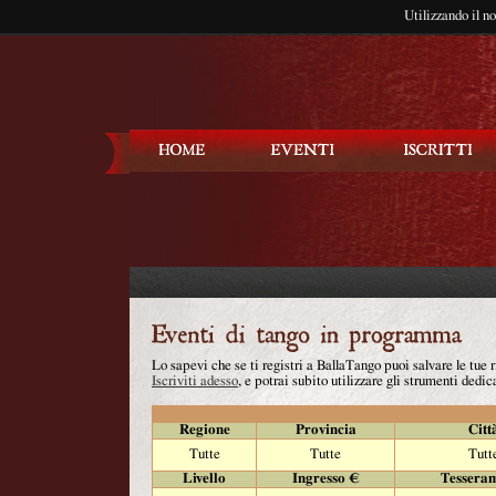
Utilizzando il n
Balla Tango
Lo sapevi che se ti registri a BallaTango puoi salvare le tue
Iscriviti adesso
, e potrai subito utilizzare gli strumenti dedica
Regione
Provincia
Citt
Tutte
Tutte
Tutt
Livello
Ingresso €
Tessera