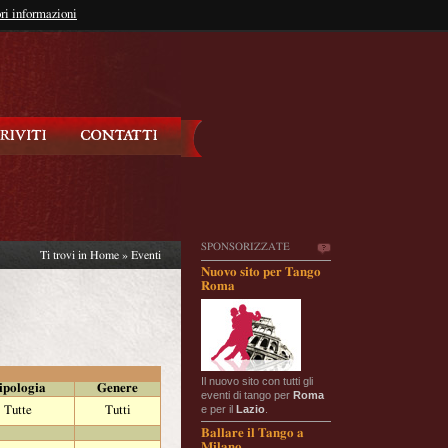
so?
ri informazioni
oppure
Iscriviti
SPONSORIZZATE
Ti trovi in
Home
»
Eventi
Nuovo sito per Tango
Roma
Il nuovo sito con tutti gli
ipologia
Genere
eventi di tango per
Roma
e per il
Lazio
.
Tutte
Tutti
Ballare il Tango a
Milano