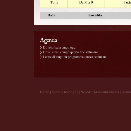
Tutti
Da: 0 a 0
Tutt
Data
Località
Dove si balla tango oggi
Dove si balla tango questo fine settimana
I corsi di tango in programma questa settimana
Home
|
Eventi
|
Milonghe
|
Scuole
|
Musicalizadores
|
Iscrivi