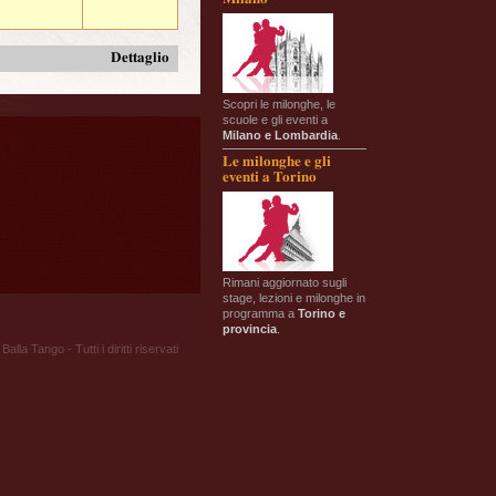
Dettaglio
Scopri le milonghe, le
scuole e gli eventi a
Milano e Lombardia
.
Le milonghe e gli
eventi a Torino
Rimani aggiornato sugli
stage, lezioni e milonghe in
programma a
Torino e
provincia
.
Balla Tango - Tutti i diritti riservati