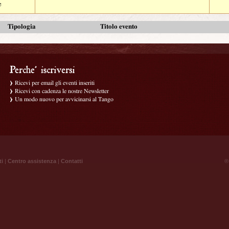
e
Tipologia
Titolo evento
Ricevi per email gli eventi inseriti
Ricevi con cadenza le nostre Newsletter
Un modo nuovo per avvicinarsi al Tango
ti
|
Centro assistenza
|
Contatti
® 