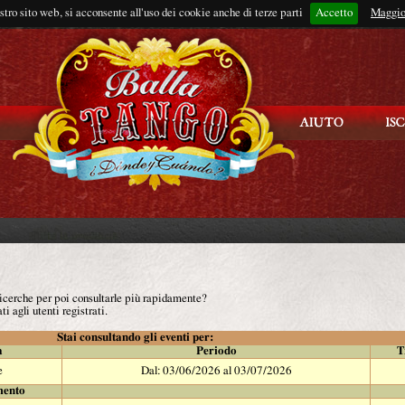
ostro sito web, si acconsente all'uso dei cookie anche di terze parti
Accetto
Rimani connes
Maggio
 ricerche per poi consultarle più rapidamente?
ti agli utenti registrati.
Stai consultando gli eventi per:
à
Periodo
T
e
Dal: 03/06/2026 al 03/07/2026
mento