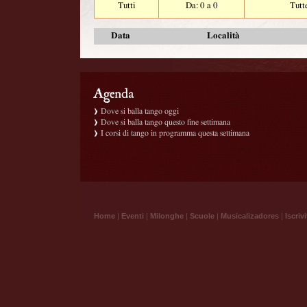
Tutti
Da: 0 a 0
Tutt
Data
Località
Dove si balla tango oggi
Dove si balla tango questo fine settimana
I corsi di tango in programma questa settimana
Home
|
Eventi
|
Milonghe
|
Scuole
|
Musicalizadores
|
Iscrivi