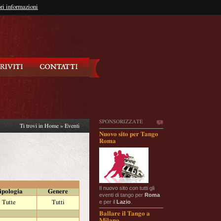
so?
ri informazioni
oppure
Iscriviti
SPONSORIZZATE
Ti trovi in
Home
»
Eventi
Nuovo sito per Tango
Roma
Il nuovo sito con tutti gli
ipologia
Genere
eventi di tango per
Roma
e per il
Lazio
.
Tutte
Tutti
Ballare il Tango a
Milano