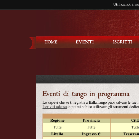
Utilizzando il n
Balla Tango
Lo sapevi che se ti registri a BallaTango puoi salvare le tue
Iscriviti adesso
, e potrai subito utilizzare gli strumenti dedica
Regione
Provincia
Citt
Tutte
Tutte
Tutt
Livello
Ingresso €
Tessera