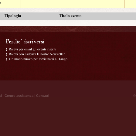
e
Tipologia
Titolo evento
Ricevi per email gli eventi inseriti
Ricevi con cadenza le nostre Newsletter
Un modo nuovo per avvicinarsi al Tango
ti
|
Centro assistenza
|
Contatti
® 