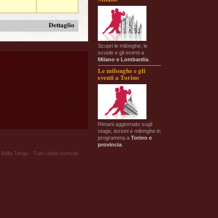
Dettaglio
Scopri le milonghe, le
scuole e gli eventi a
Milano e Lombardia
.
Le milonghe e gli
eventi a Torino
Rimani aggiornato sugli
stage, lezioni e milonghe in
programma a
Torino e
provincia
.
Balla Tango - Tutti i diritti riservati