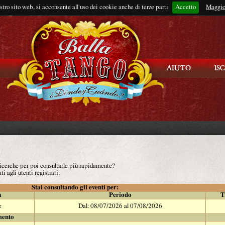
ostro sito web, si acconsente all'uso dei cookie anche di terze parti
Accetto
Rimani connes
Maggio
 ricerche per poi consultarle più rapidamente?
ti agli utenti registrati.
Stai consultando gli eventi per:
à
Periodo
T
e
Dal: 08/07/2026 al 07/08/2026
mento