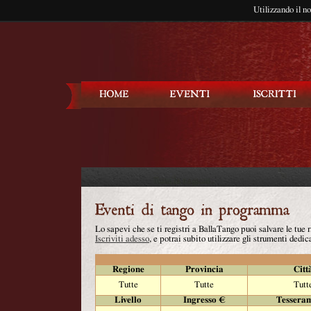
Utilizzando il n
Balla Tango
Lo sapevi che se ti registri a BallaTango puoi salvare le tue
Iscriviti adesso
, e potrai subito utilizzare gli strumenti dedica
Regione
Provincia
Citt
Tutte
Tutte
Tutt
Livello
Ingresso €
Tessera