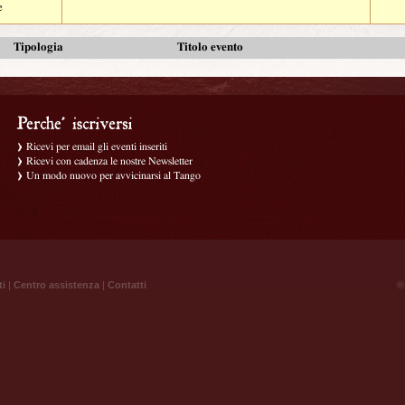
e
Tipologia
Titolo evento
Ricevi per email gli eventi inseriti
Ricevi con cadenza le nostre Newsletter
Un modo nuovo per avvicinarsi al Tango
ti
|
Centro assistenza
|
Contatti
® 