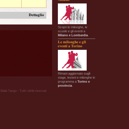
Dettaglio
Scopri le milonghe, le
scuole e gli eventi a
Milano e Lombardia
.
Le milonghe e gli
eventi a Torino
Rimani aggiornato sugli
stage, lezioni e milonghe in
programma a
Torino e
provincia
.
Balla Tango - Tutti i diritti riservati