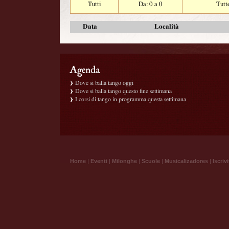
Tutti
Da: 0 a 0
Tutt
Data
Località
Dove si balla tango oggi
Dove si balla tango questo fine settimana
I corsi di tango in programma questa settimana
Home
|
Eventi
|
Milonghe
|
Scuole
|
Musicalizadores
|
Iscrivi