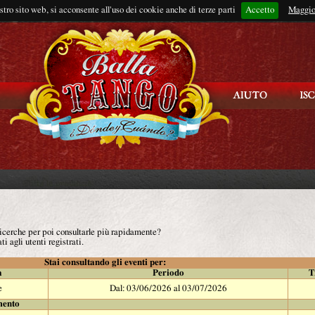
ostro sito web, si acconsente all'uso dei cookie anche di terze parti
Accetto
Rimani connes
Maggio
 ricerche per poi consultarle più rapidamente?
ti agli utenti registrati.
Stai consultando gli eventi per:
à
Periodo
T
e
Dal: 03/06/2026 al 03/07/2026
mento