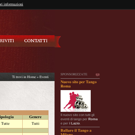
so?
ri informazioni
oppure
Iscriviti
SPONSORIZZATE
Ti trovi in
Home
»
Eventi
Nuovo sito per Tango
Roma
Il nuovo sito con tutti gli
ipologia
Genere
eventi di tango per
Roma
e per il
Lazio
.
Tutte
Tutti
Ballare il Tango a
Milano