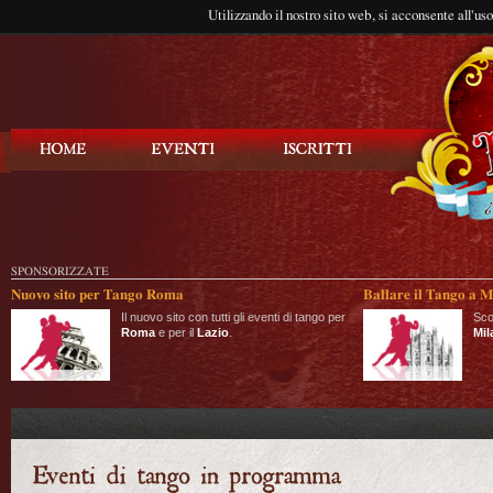
Utilizzando il nostro sito web, si acconsente all'us
Balla Tango
SPONSORIZZATE
Nuovo sito per Tango Roma
Ballare il Tango a M
Il nuovo sito con tutti gli eventi di tango per
Sco
Roma
e per il
Lazio
.
Mil