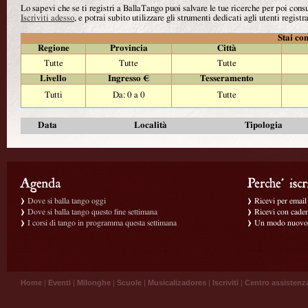
Lo sapevi che se ti registri a BallaTango puoi salvare le tue ricerche per poi con
Iscriviti adesso
, e potrai subito utilizzare gli strumenti dedicati agli utenti registra
Stai con
Regione
Provincia
Città
Tutte
Tutte
Tutte
Livello
Ingresso €
Tesseramento
Tutti
Da: 0 a 0
Tutte
Data
Località
Tipologia
Dove si balla tango oggi
Ricevi per email g
Dove si balla tango questo fine settimana
Ricevi con caden
I corsi di tango in programma questa settimana
Un modo nuovo p
Home
|
Eventi
|
Milonghe
|
Scuole
|
Musicalizadores
|
Iscriviti
|
Centro assistenz