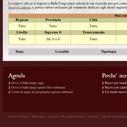
Lo sapevi che se ti registri a BallaTango puoi salvare le tue ricerche per poi con
Iscriviti adesso
, e potrai subito utilizzare gli strumenti dedicati agli utenti registra
Stai con
Regione
Provincia
Città
Tutte
Tutte
Tutte
Livello
Ingresso €
Tesseramento
Tutti
Da: 0 a 0
Tutte
Data
Località
Tipologia
Dove si balla tango oggi
Ricevi per email g
Dove si balla tango questo fine settimana
Ricevi con caden
I corsi di tango in programma questa settimana
Un modo nuovo p
Home
|
Eventi
|
Milonghe
|
Scuole
|
Musicalizadores
|
Iscriviti
|
Centro assistenz