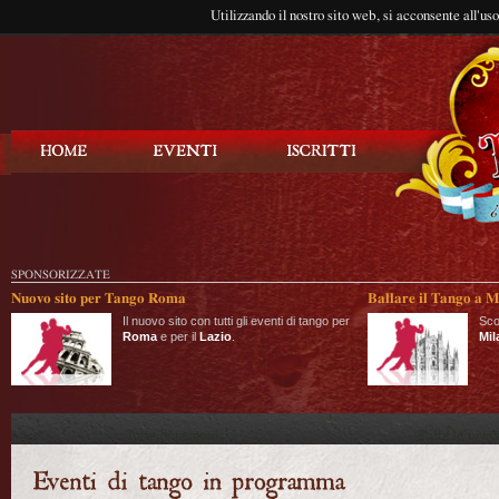
Utilizzando il nostro sito web, si acconsente all'us
Balla Tango
SPONSORIZZATE
Nuovo sito per Tango Roma
Ballare il Tango a M
Il nuovo sito con tutti gli eventi di tango per
Sco
Roma
e per il
Lazio
.
Mil