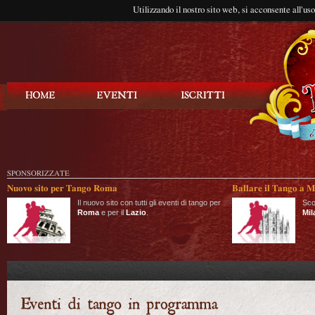
Utilizzando il nostro sito web, si acconsente all'us
Balla Tango
SPONSORIZZATE
Nuovo sito per Tango Roma
Ballare il Tango a M
Il nuovo sito con tutti gli eventi di tango per
Sco
Roma
e per il
Lazio
.
Mil