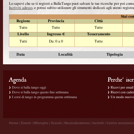
Lo sapevi che se ti registri a BallaTango puoi salvare le tue ricerche per poi con
Iscriviti adesso
, e potrai subito utilizzare gli strumenti dedicati agli utenti registra
Stai con
Regione
Provincia
Città
Tutte
Tutte
Tutte
Livello
Ingresso €
Tesseramento
Tutti
Da: 0 a 0
Tutte
Data
Località
Tipologia
Dove si balla tango oggi
Ricevi per email g
Dove si balla tango questo fine settimana
Ricevi con caden
I corsi di tango in programma questa settimana
Un modo nuovo p
Home
|
Eventi
|
Milonghe
|
Scuole
|
Musicalizadores
|
Iscriviti
|
Centro assistenz