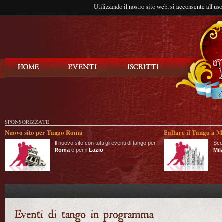
Utilizzando il nostro sito web, si acconsente all'us
Balla Tango
SPONSORIZZATE
Nuovo sito per Tango Roma
Ballare il Tango a M
Il nuovo sito con tutti gli eventi di tango per
Sco
Roma
e per il
Lazio
.
Mil