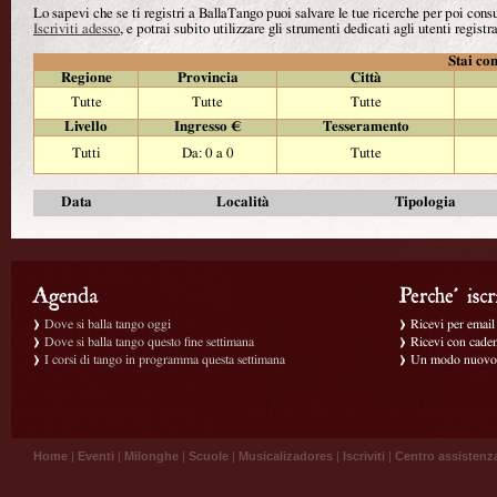
Lo sapevi che se ti registri a BallaTango puoi salvare le tue ricerche per poi con
Iscriviti adesso
, e potrai subito utilizzare gli strumenti dedicati agli utenti registra
Stai con
Regione
Provincia
Città
Tutte
Tutte
Tutte
Livello
Ingresso €
Tesseramento
Tutti
Da: 0 a 0
Tutte
Data
Località
Tipologia
Dove si balla tango oggi
Ricevi per email g
Dove si balla tango questo fine settimana
Ricevi con caden
I corsi di tango in programma questa settimana
Un modo nuovo p
Home
|
Eventi
|
Milonghe
|
Scuole
|
Musicalizadores
|
Iscriviti
|
Centro assistenz