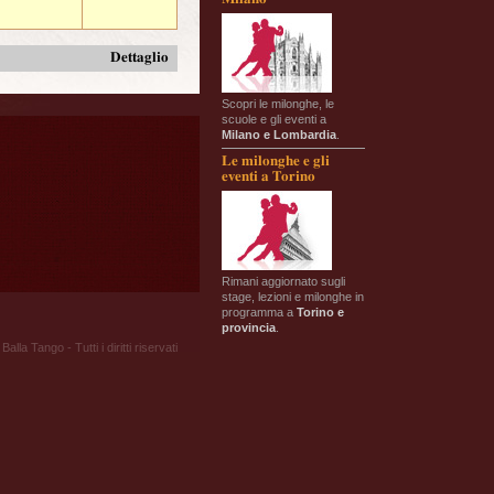
Dettaglio
Scopri le milonghe, le
scuole e gli eventi a
Milano e Lombardia
.
Le milonghe e gli
eventi a Torino
Rimani aggiornato sugli
stage, lezioni e milonghe in
programma a
Torino e
provincia
.
Balla Tango - Tutti i diritti riservati