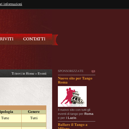
so?
ri informazioni
oppure
Iscriviti
SPONSORIZZATE
Ti trovi in
Home
»
Eventi
Nuovo sito per Tango
Roma
Il nuovo sito con tutti gli
ipologia
Genere
eventi di tango per
Roma
e per il
Lazio
.
Tutte
Tutti
Ballare il Tango a
Milano