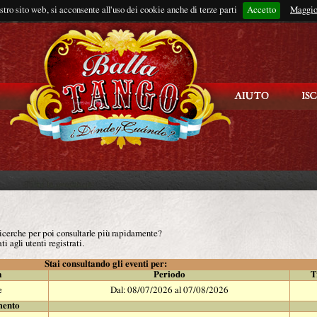
ostro sito web, si acconsente all'uso dei cookie anche di terze parti
Accetto
Rimani connes
Maggio
 ricerche per poi consultarle più rapidamente?
ti agli utenti registrati.
Stai consultando gli eventi per:
à
Periodo
T
e
Dal: 08/07/2026 al 07/08/2026
mento