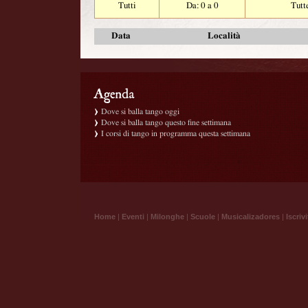
Tutti
Da: 0 a 0
Tutt
Data
Località
Dove si balla tango oggi
Dove si balla tango questo fine settimana
I corsi di tango in programma questa settimana
Home
|
Eventi
|
Milonghe
|
Scuole
|
Musicalizadores
|
Iscrivi