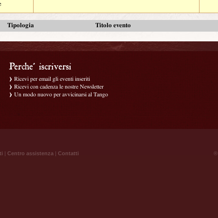
e
Tipologia
Titolo evento
Ricevi per email gli eventi inseriti
Ricevi con cadenza le nostre Newsletter
Un modo nuovo per avvicinarsi al Tango
ti
|
Centro assistenza
|
Contatti
® 