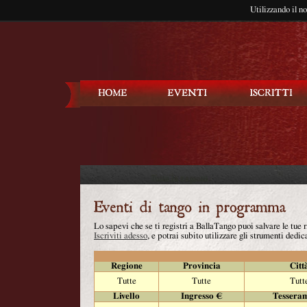
Utilizzando il n
Balla Tango
Lo sapevi che se ti registri a BallaTango puoi salvare le tue
Iscriviti adesso
, e potrai subito utilizzare gli strumenti dedica
Regione
Provincia
Citt
Tutte
Tutte
Tutt
Livello
Ingresso €
Tessera