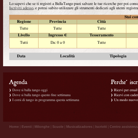
Lo sapevi che se ti registri a BallaTango puoi salvare le tue ricerche per poi con
Iscriviti adesso
, e potrai subito utilizzare gli strumenti dedicati agli utenti registra
Stai con
Regione
Provincia
Città
Tutte
Tutte
Tutte
Livello
Ingresso €
Tesseramento
Tutti
Da: 0 a 0
Tutte
Data
Località
Tipologia
Dove si balla tango oggi
Ricevi per email g
Dove si balla tango questo fine settimana
Ricevi con caden
I corsi di tango in programma questa settimana
Un modo nuovo p
Home
|
Eventi
|
Milonghe
|
Scuole
|
Musicalizadores
|
Iscriviti
|
Centro assistenz