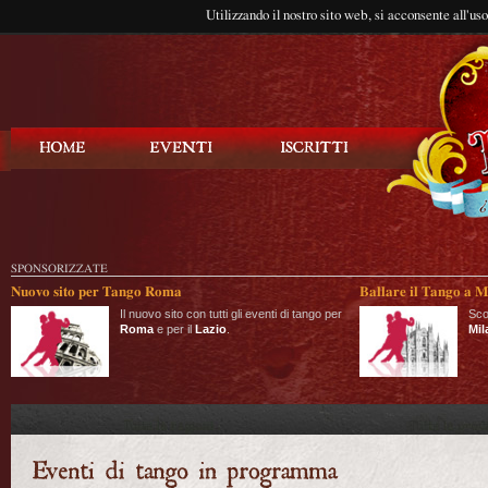
Utilizzando il nostro sito web, si acconsente all'us
Balla Tango
SPONSORIZZATE
Nuovo sito per Tango Roma
Ballare il Tango a M
Il nuovo sito con tutti gli eventi di tango per
Sco
Roma
e per il
Lazio
.
Mil