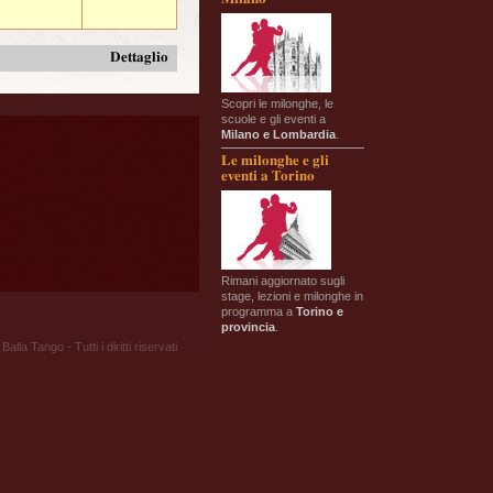
Dettaglio
Scopri le milonghe, le
scuole e gli eventi a
Milano e Lombardia
.
Le milonghe e gli
eventi a Torino
Rimani aggiornato sugli
stage, lezioni e milonghe in
programma a
Torino e
provincia
.
Balla Tango - Tutti i diritti riservati