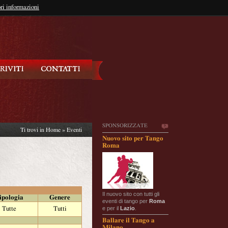
so?
ri informazioni
oppure
Iscriviti
SPONSORIZZATE
Ti trovi in
Home
»
Eventi
Nuovo sito per Tango
Roma
Il nuovo sito con tutti gli
ipologia
Genere
eventi di tango per
Roma
e per il
Lazio
.
Tutte
Tutti
Ballare il Tango a
Milano