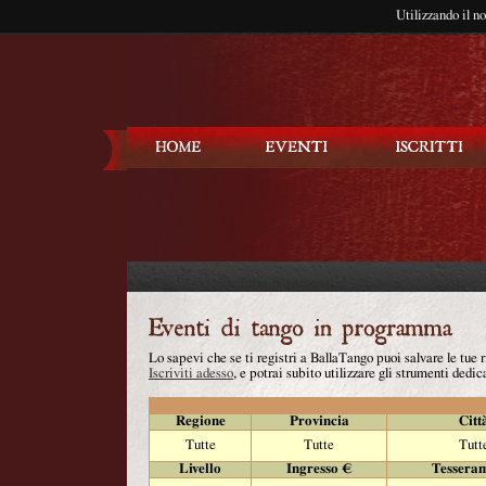
Utilizzando il n
Balla Tango
Lo sapevi che se ti registri a BallaTango puoi salvare le tue
Iscriviti adesso
, e potrai subito utilizzare gli strumenti dedica
Regione
Provincia
Citt
Tutte
Tutte
Tutt
Livello
Ingresso €
Tessera