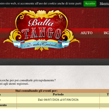
ostro sito web, si acconsente all'uso dei cookie anche di terze parti
Accetto
Rimani connes
Maggio
 ricerche per poi consultarle più rapidamente?
ti agli utenti registrati.
Stai consultando gli eventi per:
à
Periodo
T
e
Dal: 08/07/2026 al 07/08/2026
mento