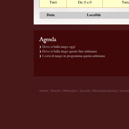
Tutti
Da: 0 a 0
Tutt
Data
Località
Dove si balla tango oggi
Dove si balla tango questo fine settimana
I corsi di tango in programma questa settimana
Home
|
Eventi
|
Milonghe
|
Scuole
|
Musicalizadores
|
Iscrivi