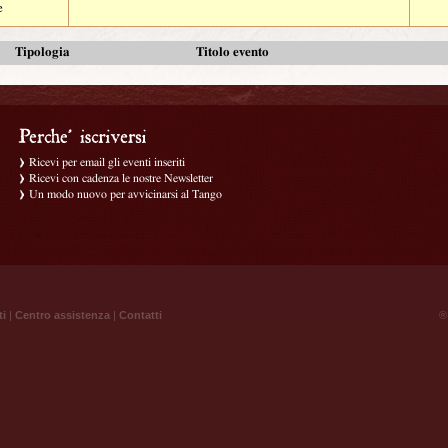
e
Tipologia
Titolo evento
Ricevi per email gli eventi inseriti
Ricevi con cadenza le nostre Newsletter
Un modo nuovo per avvicinarsi al Tango
ti
|
Centro assistenza
|
Contatti
® 