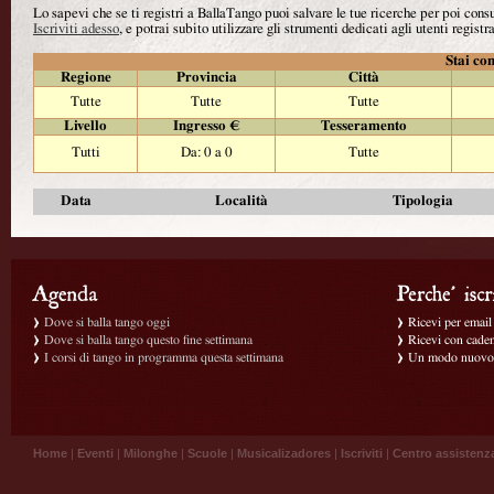
Lo sapevi che se ti registri a BallaTango puoi salvare le tue ricerche per poi con
Iscriviti adesso
, e potrai subito utilizzare gli strumenti dedicati agli utenti registra
Stai con
Regione
Provincia
Città
Tutte
Tutte
Tutte
Livello
Ingresso €
Tesseramento
Tutti
Da: 0 a 0
Tutte
Data
Località
Tipologia
Dove si balla tango oggi
Ricevi per email g
Dove si balla tango questo fine settimana
Ricevi con caden
I corsi di tango in programma questa settimana
Un modo nuovo p
Home
|
Eventi
|
Milonghe
|
Scuole
|
Musicalizadores
|
Iscriviti
|
Centro assistenz