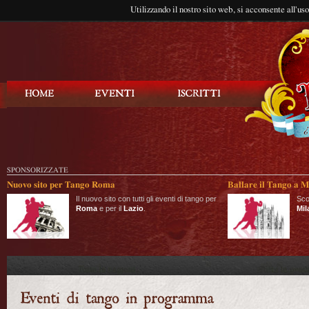
Utilizzando il nostro sito web, si acconsente all'us
Balla Tango
SPONSORIZZATE
Nuovo sito per Tango Roma
Ballare il Tango a M
Il nuovo sito con tutti gli eventi di tango per
Sco
Roma
e per il
Lazio
.
Mil