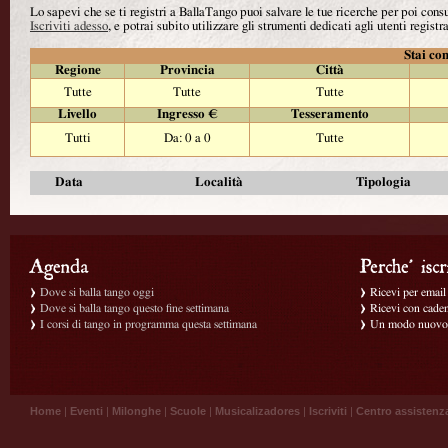
Lo sapevi che se ti registri a BallaTango puoi salvare le tue ricerche per poi con
Iscriviti adesso
, e potrai subito utilizzare gli strumenti dedicati agli utenti registra
Stai con
Regione
Provincia
Città
Tutte
Tutte
Tutte
Livello
Ingresso €
Tesseramento
Tutti
Da: 0 a 0
Tutte
Data
Località
Tipologia
Dove si balla tango oggi
Ricevi per email g
Dove si balla tango questo fine settimana
Ricevi con caden
I corsi di tango in programma questa settimana
Un modo nuovo p
Home
|
Eventi
|
Milonghe
|
Scuole
|
Musicalizadores
|
Iscriviti
|
Centro assistenz