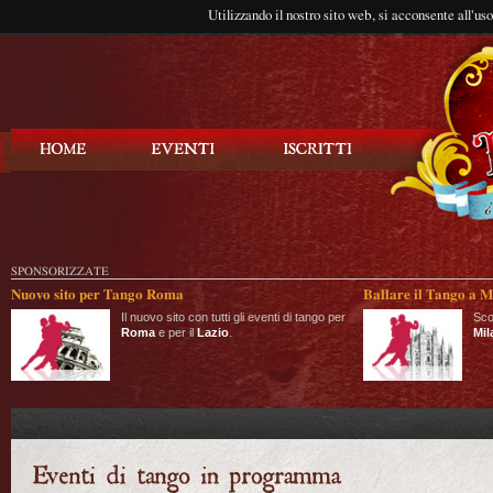
Utilizzando il nostro sito web, si acconsente all'us
Balla Tango
SPONSORIZZATE
Nuovo sito per Tango Roma
Ballare il Tango a M
Il nuovo sito con tutti gli eventi di tango per
Sco
Roma
e per il
Lazio
.
Mil