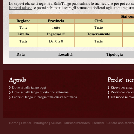
Lo sapevi che se ti registri a BallaTango puoi salvare le tue ricerche per poi con
Iscriviti adesso
, e potrai subito utilizzare gli strumenti dedicati agli utenti registra
Stai con
Regione
Provincia
Città
Tutte
Tutte
Tutte
Livello
Ingresso €
Tesseramento
Tutti
Da: 0 a 0
Tutte
Data
Località
Tipologia
Dove si balla tango oggi
Ricevi per email g
Dove si balla tango questo fine settimana
Ricevi con caden
I corsi di tango in programma questa settimana
Un modo nuovo p
Home
|
Eventi
|
Milonghe
|
Scuole
|
Musicalizadores
|
Iscriviti
|
Centro assistenz