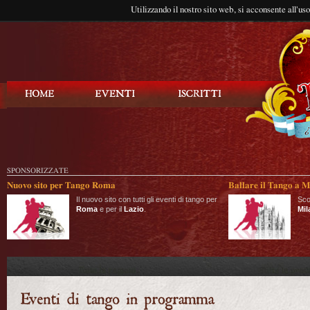
Utilizzando il nostro sito web, si acconsente all'us
Balla Tango
SPONSORIZZATE
Nuovo sito per Tango Roma
Ballare il Tango a M
Il nuovo sito con tutti gli eventi di tango per
Sco
Roma
e per il
Lazio
.
Mil