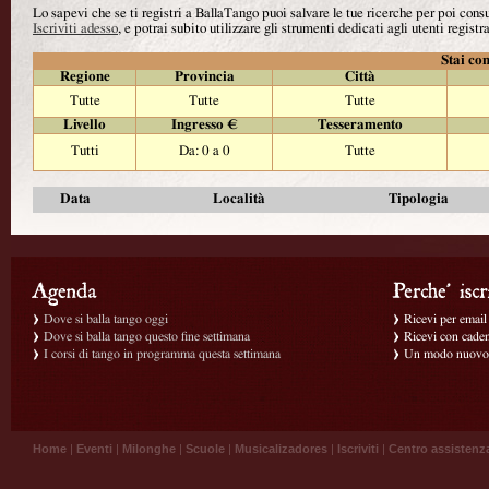
Lo sapevi che se ti registri a BallaTango puoi salvare le tue ricerche per poi con
Iscriviti adesso
, e potrai subito utilizzare gli strumenti dedicati agli utenti registra
Stai con
Regione
Provincia
Città
Tutte
Tutte
Tutte
Livello
Ingresso €
Tesseramento
Tutti
Da: 0 a 0
Tutte
Data
Località
Tipologia
Dove si balla tango oggi
Ricevi per email g
Dove si balla tango questo fine settimana
Ricevi con caden
I corsi di tango in programma questa settimana
Un modo nuovo p
Home
|
Eventi
|
Milonghe
|
Scuole
|
Musicalizadores
|
Iscriviti
|
Centro assistenz