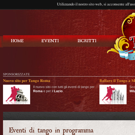
Utilizzando il nostro sito web, si acconsente all'us
Balla Tango
SPONSORIZZATE
Nuovo sito per Tango Roma
Ballare il Tango a M
Il nuovo sito con tutti gli eventi di tango per
Sco
Roma
e per il
Lazio
.
Mil