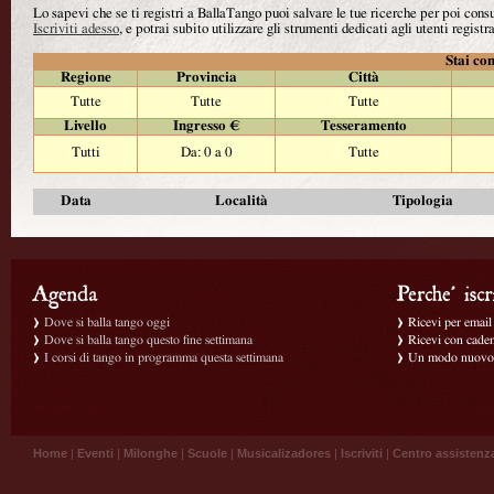
Lo sapevi che se ti registri a BallaTango puoi salvare le tue ricerche per poi con
Iscriviti adesso
, e potrai subito utilizzare gli strumenti dedicati agli utenti registra
Stai con
Regione
Provincia
Città
Tutte
Tutte
Tutte
Livello
Ingresso €
Tesseramento
Tutti
Da: 0 a 0
Tutte
Data
Località
Tipologia
Dove si balla tango oggi
Ricevi per email g
Dove si balla tango questo fine settimana
Ricevi con caden
I corsi di tango in programma questa settimana
Un modo nuovo p
Home
|
Eventi
|
Milonghe
|
Scuole
|
Musicalizadores
|
Iscriviti
|
Centro assistenz