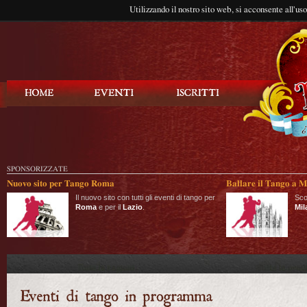
Utilizzando il nostro sito web, si acconsente all'us
Balla Tango
SPONSORIZZATE
Nuovo sito per Tango Roma
Ballare il Tango a M
Il nuovo sito con tutti gli eventi di tango per
Sco
Roma
e per il
Lazio
.
Mil