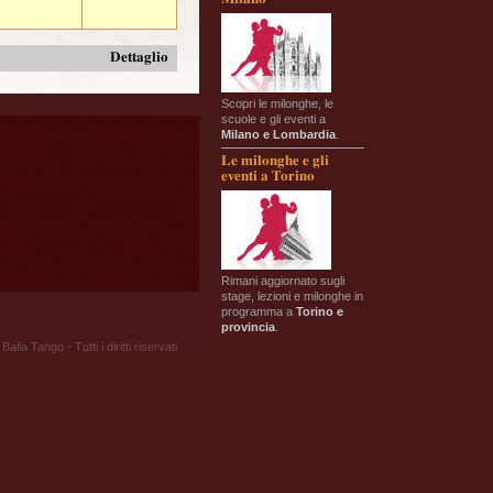
Dettaglio
Scopri le milonghe, le
scuole e gli eventi a
Milano e Lombardia
.
Le milonghe e gli
eventi a Torino
Rimani aggiornato sugli
stage, lezioni e milonghe in
programma a
Torino e
provincia
.
Balla Tango - Tutti i diritti riservati