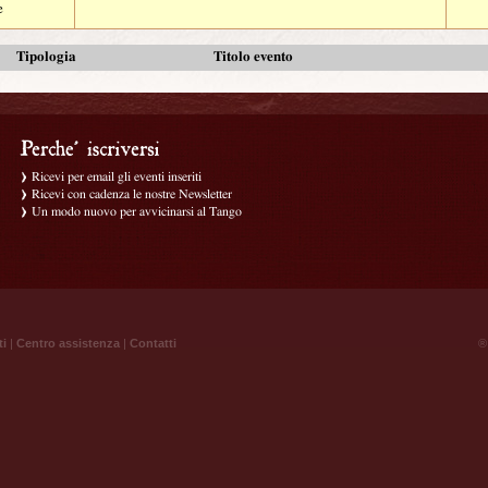
e
Tipologia
Titolo evento
Ricevi per email gli eventi inseriti
Ricevi con cadenza le nostre Newsletter
Un modo nuovo per avvicinarsi al Tango
ti
|
Centro assistenza
|
Contatti
® 