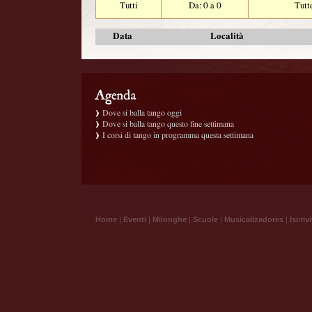
Tutti
Da: 0 a 0
Tutt
Data
Località
Dove si balla tango oggi
Dove si balla tango questo fine settimana
I corsi di tango in programma questa settimana
Home
|
Eventi
|
Milonghe
|
Scuole
|
Musicalizadores
|
Iscrivi