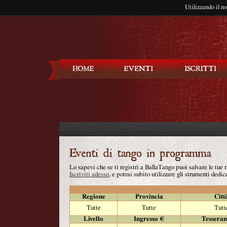
Utilizzando il n
Balla Tango
Lo sapevi che se ti registri a BallaTango puoi salvare le tue
Iscriviti adesso
, e potrai subito utilizzare gli strumenti dedica
Regione
Provincia
Citt
Tutte
Tutte
Tutt
Livello
Ingresso €
Tessera