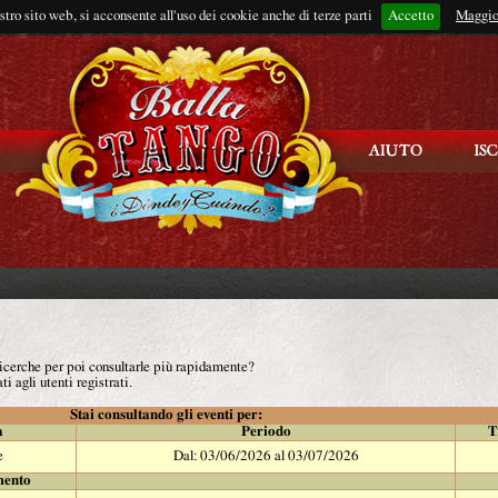
ostro sito web, si acconsente all'uso dei cookie anche di terze parti
Accetto
Rimani connes
Maggio
 ricerche per poi consultarle più rapidamente?
ti agli utenti registrati.
Stai consultando gli eventi per:
à
Periodo
T
e
Dal: 03/06/2026 al 03/07/2026
mento