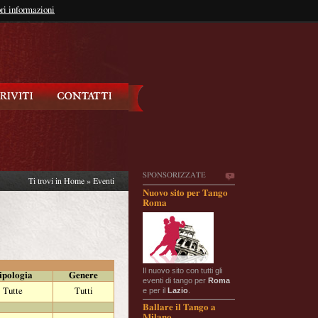
so?
ri informazioni
oppure
Iscriviti
SPONSORIZZATE
Ti trovi in
Home
»
Eventi
Nuovo sito per Tango
Roma
Il nuovo sito con tutti gli
ipologia
Genere
eventi di tango per
Roma
e per il
Lazio
.
Tutte
Tutti
Ballare il Tango a
Milano