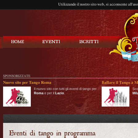
Utilizzando il nostro sito web, si acconsente all'us
Balla Tango
SPONSORIZZATE
Nuovo sito per Tango Roma
Ballare il Tango a M
Il nuovo sito con tutti gli eventi di tango per
Sco
Roma
e per il
Lazio
.
Mil