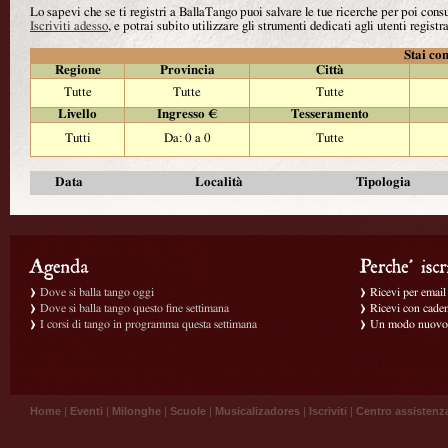
Lo sapevi che se ti registri a BallaTango puoi salvare le tue ricerche per poi con
Iscriviti adesso
, e potrai subito utilizzare gli strumenti dedicati agli utenti registra
Stai con
Regione
Provincia
Città
Tutte
Tutte
Tutte
Livello
Ingresso €
Tesseramento
Tutti
Da: 0 a 0
Tutte
Data
Località
Tipologia
Dove si balla tango oggi
Ricevi per email g
Dove si balla tango questo fine settimana
Ricevi con caden
I corsi di tango in programma questa settimana
Un modo nuovo p
Home
|
Eventi
|
Milonghe
|
Scuole
|
Musicalizadores
|
Iscriviti
|
Centro assistenz