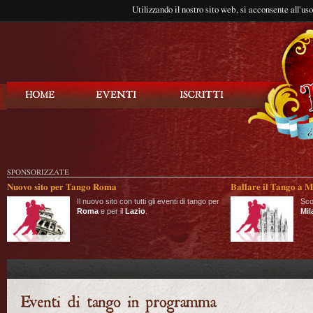
Utilizzando il nostro sito web, si acconsente all'us
Balla Tango
SPONSORIZZATE
Nuovo sito per Tango Roma
Ballare il Tango a M
Il nuovo sito con tutti gli eventi di tango per
Sco
Roma
e per il
Lazio
.
Mil