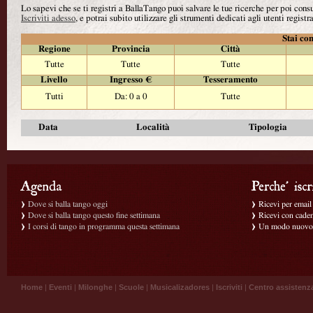
Lo sapevi che se ti registri a BallaTango puoi salvare le tue ricerche per poi con
Iscriviti adesso
, e potrai subito utilizzare gli strumenti dedicati agli utenti registra
Stai con
Regione
Provincia
Città
Tutte
Tutte
Tutte
Livello
Ingresso €
Tesseramento
Tutti
Da: 0 a 0
Tutte
Data
Località
Tipologia
Dove si balla tango oggi
Ricevi per email g
Dove si balla tango questo fine settimana
Ricevi con caden
I corsi di tango in programma questa settimana
Un modo nuovo p
Home
|
Eventi
|
Milonghe
|
Scuole
|
Musicalizadores
|
Iscriviti
|
Centro assistenz