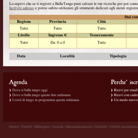
Lo sapevi che se ti registri a BallaTango puoi salvare le tue ricerche per poi con
Iscriviti adesso
, e potrai subito utilizzare gli strumenti dedicati agli utenti registra
Stai con
Regione
Provincia
Città
Tutte
Tutte
Tutte
Livello
Ingresso €
Tesseramento
Tutti
Da: 0 a 0
Tutte
Data
Località
Tipologia
Dove si balla tango oggi
Ricevi per email g
Dove si balla tango questo fine settimana
Ricevi con caden
I corsi di tango in programma questa settimana
Un modo nuovo p
Home
|
Eventi
|
Milonghe
|
Scuole
|
Musicalizadores
|
Iscriviti
|
Centro assistenz