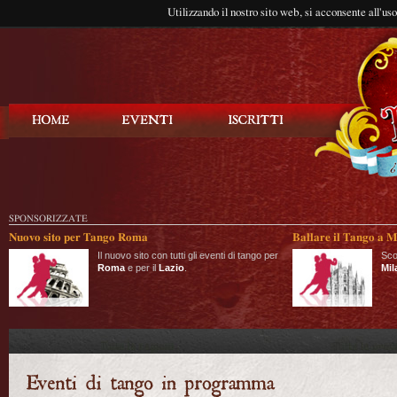
Utilizzando il nostro sito web, si acconsente all'us
Balla Tango
SPONSORIZZATE
Nuovo sito per Tango Roma
Ballare il Tango a M
Il nuovo sito con tutti gli eventi di tango per
Sco
Roma
e per il
Lazio
.
Mil