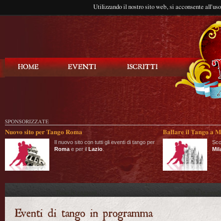
Utilizzando il nostro sito web, si acconsente all'us
Balla Tango
SPONSORIZZATE
Nuovo sito per Tango Roma
Ballare il Tango a M
Il nuovo sito con tutti gli eventi di tango per
Sco
Roma
e per il
Lazio
.
Mil