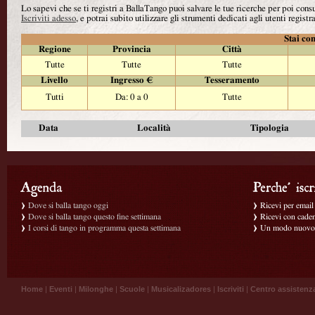
Lo sapevi che se ti registri a BallaTango puoi salvare le tue ricerche per poi con
Iscriviti adesso
, e potrai subito utilizzare gli strumenti dedicati agli utenti registra
Stai con
Regione
Provincia
Città
Tutte
Tutte
Tutte
Livello
Ingresso €
Tesseramento
Tutti
Da: 0 a 0
Tutte
Data
Località
Tipologia
Dove si balla tango oggi
Ricevi per email g
Dove si balla tango questo fine settimana
Ricevi con caden
I corsi di tango in programma questa settimana
Un modo nuovo p
Home
|
Eventi
|
Milonghe
|
Scuole
|
Musicalizadores
|
Iscriviti
|
Centro assistenz