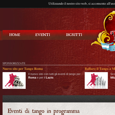
Utilizzando il nostro sito web, si acconsente all'us
Balla Tango
SPONSORIZZATE
Nuovo sito per Tango Roma
Ballare il Tango a M
Il nuovo sito con tutti gli eventi di tango per
Sco
Roma
e per il
Lazio
.
Mil