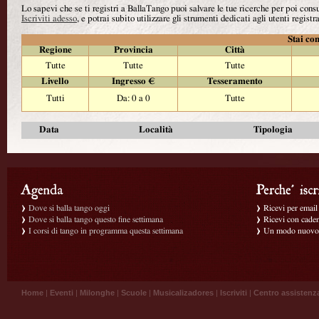
Lo sapevi che se ti registri a BallaTango puoi salvare le tue ricerche per poi con
Iscriviti adesso
, e potrai subito utilizzare gli strumenti dedicati agli utenti registra
Stai con
Regione
Provincia
Città
Tutte
Tutte
Tutte
Livello
Ingresso €
Tesseramento
Tutti
Da: 0 a 0
Tutte
Data
Località
Tipologia
Dove si balla tango oggi
Ricevi per email g
Dove si balla tango questo fine settimana
Ricevi con caden
I corsi di tango in programma questa settimana
Un modo nuovo p
Home
|
Eventi
|
Milonghe
|
Scuole
|
Musicalizadores
|
Iscriviti
|
Centro assistenz