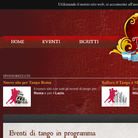
Utilizzando il nostro sito web, si acconsente all'us
Balla Tango
SPONSORIZZATE
Nuovo sito per Tango Roma
Ballare il Tango a M
Il nuovo sito con tutti gli eventi di tango per
Sco
Roma
e per il
Lazio
.
Mil