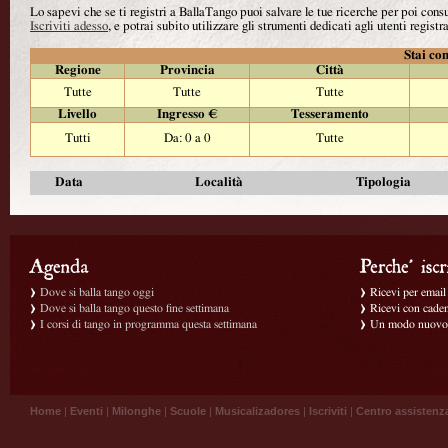
Lo sapevi che se ti registri a BallaTango puoi salvare le tue ricerche per poi con
Iscriviti adesso
, e potrai subito utilizzare gli strumenti dedicati agli utenti registra
Stai con
Regione
Provincia
Città
Tutte
Tutte
Tutte
Livello
Ingresso €
Tesseramento
Tutti
Da: 0 a 0
Tutte
Data
Località
Tipologia
Dove si balla tango oggi
Ricevi per email g
Dove si balla tango questo fine settimana
Ricevi con caden
I corsi di tango in programma questa settimana
Un modo nuovo p
Home
|
Eventi
|
Milonghe
|
Scuole
|
Musicalizadores
|
Iscriviti
|
Centro assistenz