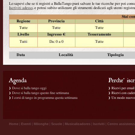
Lo sapevi che se ti registri a BallaTango puoi salvare le tue ricerche per poi con
Iscriviti adesso
, e potrai subito utilizzare gli strumenti dedicati agli utenti registra
Stai con
Regione
Provincia
Città
Tutte
Tutte
Tutte
Livello
Ingresso €
Tesseramento
Tutti
Da: 0 a 0
Tutte
Data
Località
Tipologia
Dove si balla tango oggi
Ricevi per email g
Dove si balla tango questo fine settimana
Ricevi con caden
I corsi di tango in programma questa settimana
Un modo nuovo p
Home
|
Eventi
|
Milonghe
|
Scuole
|
Musicalizadores
|
Iscriviti
|
Centro assistenz