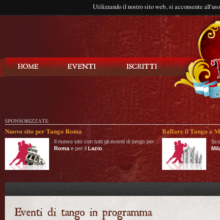
Utilizzando il nostro sito web, si acconsente all'us
Balla Tango
SPONSORIZZATE
Nuovo sito per Tango Roma
Ballare il Tango a M
Il nuovo sito con tutti gli eventi di tango per
Sco
Roma
e per il
Lazio
.
Mil