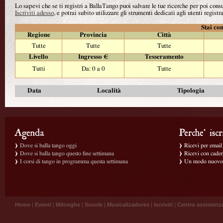
Lo sapevi che se ti registri a BallaTango puoi salvare le tue ricerche per poi con
Iscriviti adesso
, e potrai subito utilizzare gli strumenti dedicati agli utenti registra
Stai con
Regione
Provincia
Città
Tutte
Tutte
Tutte
Livello
Ingresso €
Tesseramento
Tutti
Da: 0 a 0
Tutte
Data
Località
Tipologia
Dove si balla tango oggi
Ricevi per email g
Dove si balla tango questo fine settimana
Ricevi con caden
I corsi di tango in programma questa settimana
Un modo nuovo p
Home
|
Eventi
|
Milonghe
|
Scuole
|
Musicalizadores
|
Iscriviti
|
Centro assistenz