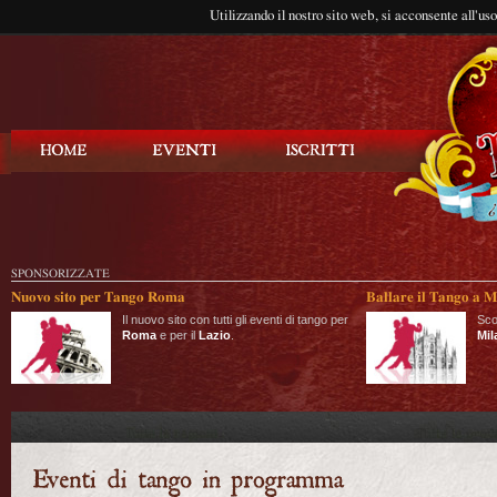
Utilizzando il nostro sito web, si acconsente all'us
Balla Tango
SPONSORIZZATE
Nuovo sito per Tango Roma
Ballare il Tango a M
Il nuovo sito con tutti gli eventi di tango per
Sco
Roma
e per il
Lazio
.
Mil