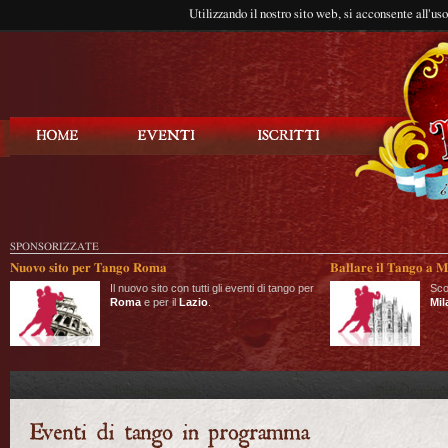
Utilizzando il nostro sito web, si acconsente all'us
Balla Tango
SPONSORIZZATE
Nuovo sito per Tango Roma
Ballare il Tango a M
Il nuovo sito con tutti gli eventi di tango per
Sco
Roma
e per il
Lazio
.
Mil