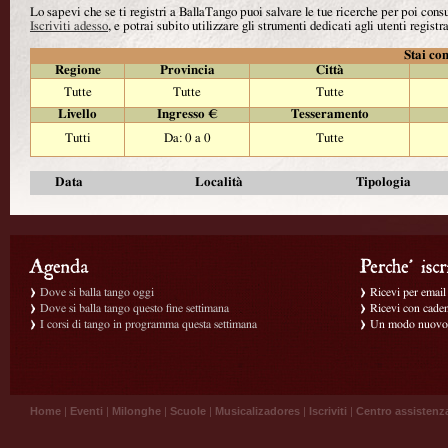
Lo sapevi che se ti registri a BallaTango puoi salvare le tue ricerche per poi con
Iscriviti adesso
, e potrai subito utilizzare gli strumenti dedicati agli utenti registra
Stai con
Regione
Provincia
Città
Tutte
Tutte
Tutte
Livello
Ingresso €
Tesseramento
Tutti
Da: 0 a 0
Tutte
Data
Località
Tipologia
Dove si balla tango oggi
Ricevi per email g
Dove si balla tango questo fine settimana
Ricevi con caden
I corsi di tango in programma questa settimana
Un modo nuovo p
Home
|
Eventi
|
Milonghe
|
Scuole
|
Musicalizadores
|
Iscriviti
|
Centro assistenz