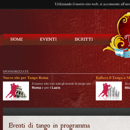
Utilizzando il nostro sito web, si acconsente all'us
Balla Tango
SPONSORIZZATE
Nuovo sito per Tango Roma
Ballare il Tango a M
Il nuovo sito con tutti gli eventi di tango per
Sco
Roma
e per il
Lazio
.
Mil