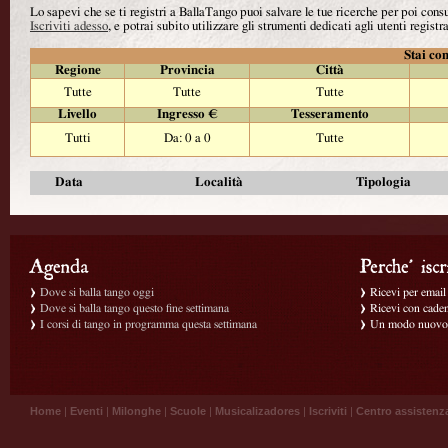
Lo sapevi che se ti registri a BallaTango puoi salvare le tue ricerche per poi con
Iscriviti adesso
, e potrai subito utilizzare gli strumenti dedicati agli utenti registra
Stai con
Regione
Provincia
Città
Tutte
Tutte
Tutte
Livello
Ingresso €
Tesseramento
Tutti
Da: 0 a 0
Tutte
Data
Località
Tipologia
Dove si balla tango oggi
Ricevi per email g
Dove si balla tango questo fine settimana
Ricevi con caden
I corsi di tango in programma questa settimana
Un modo nuovo p
Home
|
Eventi
|
Milonghe
|
Scuole
|
Musicalizadores
|
Iscriviti
|
Centro assistenz