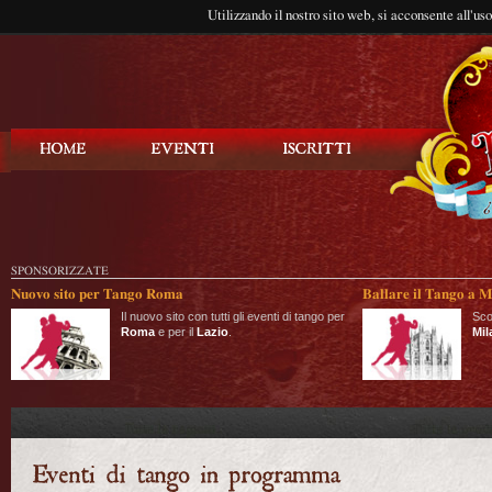
Utilizzando il nostro sito web, si acconsente all'us
Balla Tango
SPONSORIZZATE
Nuovo sito per Tango Roma
Ballare il Tango a M
Il nuovo sito con tutti gli eventi di tango per
Sco
Roma
e per il
Lazio
.
Mil