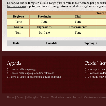
Lo sapevi che se ti registri a BallaTango puoi salvare le tue ricerche per poi con
Iscriviti adesso
, e potrai subito utilizzare gli strumenti dedicati agli utenti registra
Stai con
Regione
Provincia
Città
Tutte
Tutte
Tutte
Livello
Ingresso €
Tesseramento
Tutti
Da: 0 a 0
Tutte
Data
Località
Tipologia
Dove si balla tango oggi
Ricevi per email g
Dove si balla tango questo fine settimana
Ricevi con caden
I corsi di tango in programma questa settimana
Un modo nuovo p
Home
|
Eventi
|
Milonghe
|
Scuole
|
Musicalizadores
|
Iscriviti
|
Centro assistenz