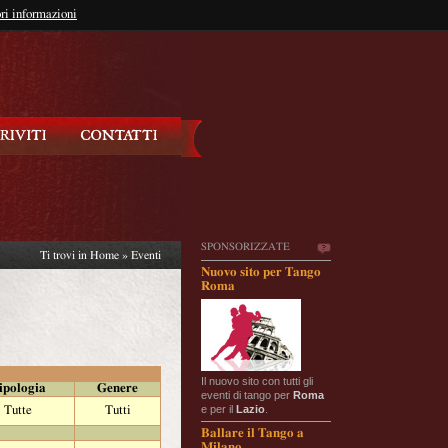
so?
ri informazioni
oppure
Iscriviti
SPONSORIZZATE
Ti trovi in
Home
»
Eventi
Nuovo sito per Tango
Roma
Il nuovo sito con tutti gli
ipologia
Genere
eventi di tango per
Roma
e per il
Lazio
.
Tutte
Tutti
Ballare il Tango a
Milano