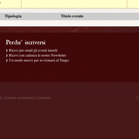
e
Tipologia
Titolo evento
Ricevi per email gli eventi inseriti
Ricevi con cadenza le nostre Newsletter
Un modo nuovo per avvicinarsi al Tango
ti
|
Centro assistenza
|
Contatti
® 