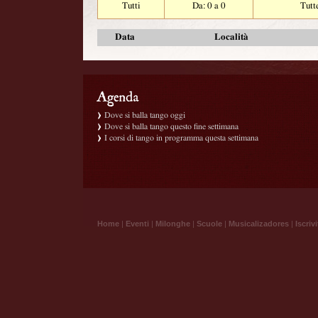
Tutti
Da: 0 a 0
Tutt
Data
Località
Dove si balla tango oggi
Dove si balla tango questo fine settimana
I corsi di tango in programma questa settimana
Home
|
Eventi
|
Milonghe
|
Scuole
|
Musicalizadores
|
Iscrivi