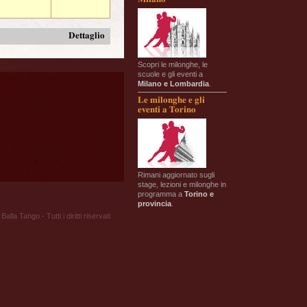
Dettaglio
Scopri le milonghe, le
scuole e gli eventi a
Milano e Lombardia
.
Le milonghe e gli
eventi a Torino
Rimani aggiornato sugli
stage, lezioni e milonghe in
programma a
Torino e
provincia
.
Balla Tango - Tutti i diritti riservati