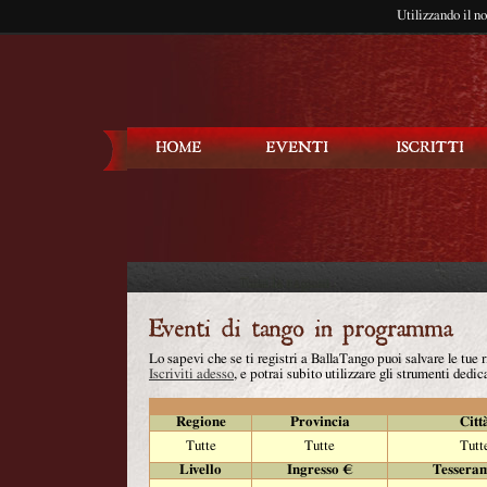
Utilizzando il n
Balla Tango
Lo sapevi che se ti registri a BallaTango puoi salvare le tue
Iscriviti adesso
, e potrai subito utilizzare gli strumenti dedica
Regione
Provincia
Citt
Tutte
Tutte
Tutt
Livello
Ingresso €
Tessera