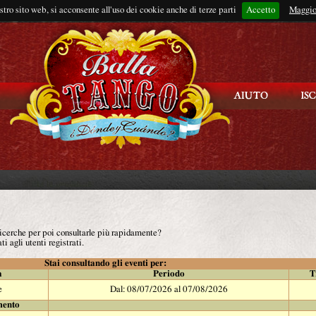
ostro sito web, si acconsente all'uso dei cookie anche di terze parti
Accetto
Rimani connes
Maggio
 ricerche per poi consultarle più rapidamente?
ti agli utenti registrati.
Stai consultando gli eventi per:
à
Periodo
T
e
Dal: 08/07/2026 al 07/08/2026
mento