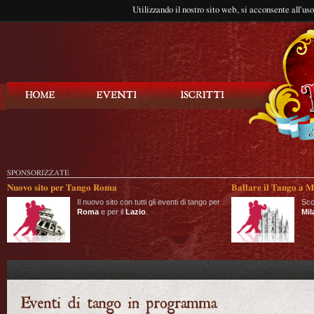
Utilizzando il nostro sito web, si acconsente all'us
Balla Tango
SPONSORIZZATE
Nuovo sito per Tango Roma
Ballare il Tango a M
Il nuovo sito con tutti gli eventi di tango per
Sco
Roma
e per il
Lazio
.
Mil