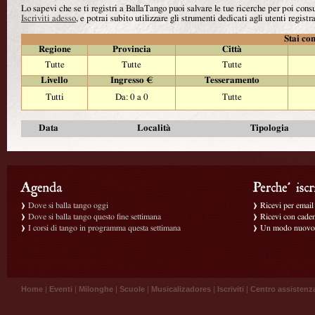
Lo sapevi che se ti registri a BallaTango puoi salvare le tue ricerche per poi con
Iscriviti adesso
, e potrai subito utilizzare gli strumenti dedicati agli utenti registra
Stai con
Regione
Provincia
Città
Tutte
Tutte
Tutte
Livello
Ingresso €
Tesseramento
Tutti
Da: 0 a 0
Tutte
Data
Località
Tipologia
Dove si balla tango oggi
Ricevi per email g
Dove si balla tango questo fine settimana
Ricevi con caden
I corsi di tango in programma questa settimana
Un modo nuovo p
Home
|
Eventi
|
Milonghe
|
Scuole
|
Musicalizadores
|
Iscriviti
|
Centro assistenz