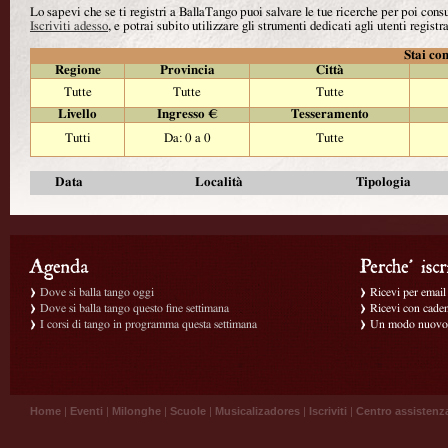
Lo sapevi che se ti registri a BallaTango puoi salvare le tue ricerche per poi con
Iscriviti adesso
, e potrai subito utilizzare gli strumenti dedicati agli utenti registra
Stai con
Regione
Provincia
Città
Tutte
Tutte
Tutte
Livello
Ingresso €
Tesseramento
Tutti
Da: 0 a 0
Tutte
Data
Località
Tipologia
Dove si balla tango oggi
Ricevi per email g
Dove si balla tango questo fine settimana
Ricevi con caden
I corsi di tango in programma questa settimana
Un modo nuovo p
Home
|
Eventi
|
Milonghe
|
Scuole
|
Musicalizadores
|
Iscriviti
|
Centro assistenz