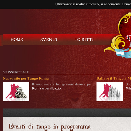
Utilizzando il nostro sito web, si acconsente all'us
Balla Tango
SPONSORIZZATE
Nuovo sito per Tango Roma
Ballare il Tango a M
Il nuovo sito con tutti gli eventi di tango per
Sco
Roma
e per il
Lazio
.
Mil