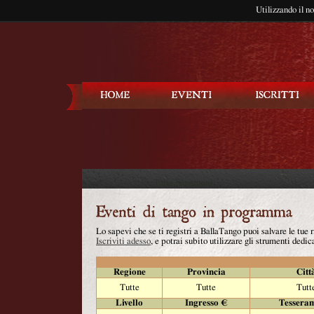
Utilizzando il n
Balla Tango
Lo sapevi che se ti registri a BallaTango puoi salvare le tue
Iscriviti adesso
, e potrai subito utilizzare gli strumenti dedica
Regione
Provincia
Citt
Tutte
Tutte
Tutt
Livello
Ingresso €
Tessera