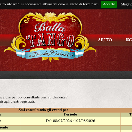
ostro sito web, si acconsente all'uso dei cookie anche di terze parti
Accetto
Rimani connes
Maggio
 ricerche per poi consultarle più rapidamente?
ti agli utenti registrati.
Stai consultando gli eventi per:
à
Periodo
T
e
Dal: 08/07/2026 al 07/08/2026
mento