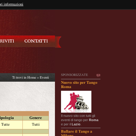
so?
ri informazioni
oppure
Iscriviti
SPONSORIZZATE
Ti trovi in
Home
»
Eventi
Nuovo sito per Tango
Roma
Il nuovo sito con tutti gli
ipologia
Genere
eventi di tango per
Roma
e per il
Lazio
.
Tutte
Tutti
Ballare il Tango a
Milano