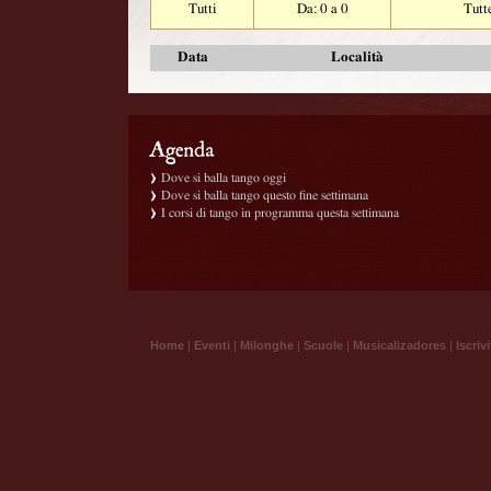
Tutti
Da: 0 a 0
Tutt
Data
Località
Dove si balla tango oggi
Dove si balla tango questo fine settimana
I corsi di tango in programma questa settimana
Home
|
Eventi
|
Milonghe
|
Scuole
|
Musicalizadores
|
Iscrivi