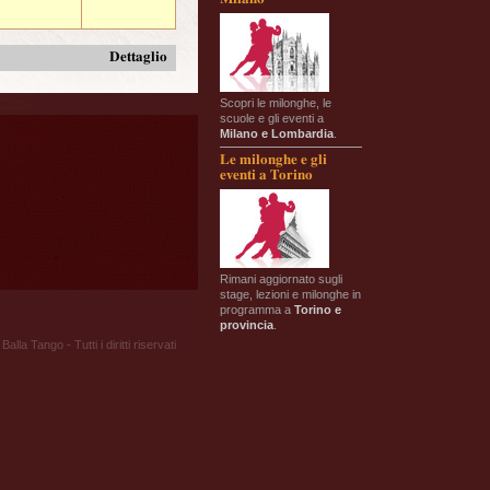
Dettaglio
Scopri le milonghe, le
scuole e gli eventi a
Milano e Lombardia
.
Le milonghe e gli
eventi a Torino
Rimani aggiornato sugli
stage, lezioni e milonghe in
programma a
Torino e
provincia
.
Balla Tango - Tutti i diritti riservati