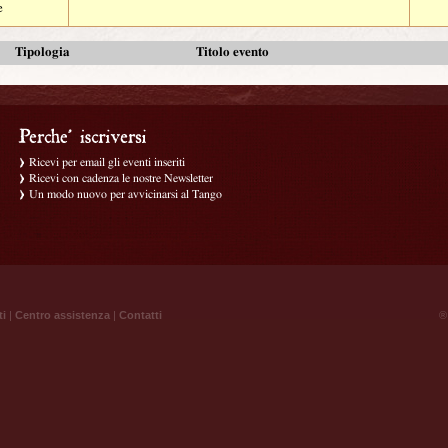
e
Tipologia
Titolo evento
Ricevi per email gli eventi inseriti
Ricevi con cadenza le nostre Newsletter
Un modo nuovo per avvicinarsi al Tango
ti
|
Centro assistenza
|
Contatti
® 