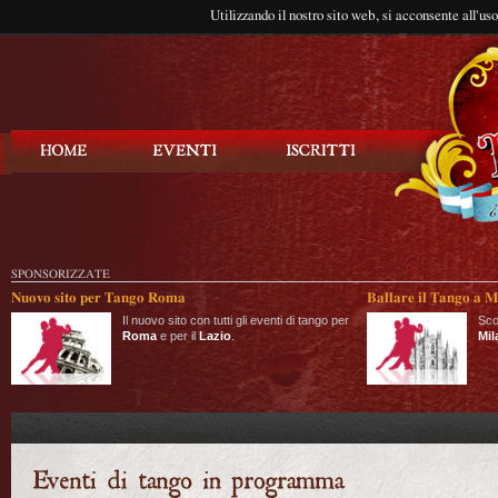
Utilizzando il nostro sito web, si acconsente all'us
Balla Tango
SPONSORIZZATE
Nuovo sito per Tango Roma
Ballare il Tango a M
Il nuovo sito con tutti gli eventi di tango per
Sco
Roma
e per il
Lazio
.
Mil