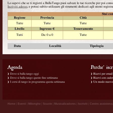
Lo sapevi che se ti registri a BallaTango puoi salvare le tue ricerche per poi con
Iscriviti adesso
, e potrai subito utilizzare gli strumenti dedicati agli utenti registra
Stai con
Regione
Provincia
Città
Tutte
Tutte
Tutte
Livello
Ingresso €
Tesseramento
Tutti
Da: 0 a 0
Tutte
Data
Località
Tipologia
Dove si balla tango oggi
Ricevi per email g
Dove si balla tango questo fine settimana
Ricevi con caden
I corsi di tango in programma questa settimana
Un modo nuovo p
Home
|
Eventi
|
Milonghe
|
Scuole
|
Musicalizadores
|
Iscriviti
|
Centro assistenz