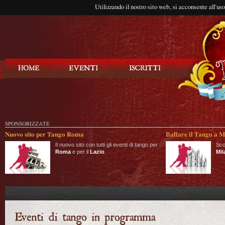
Utilizzando il nostro sito web, si acconsente all'us
Balla Tango
SPONSORIZZATE
Nuovo sito per Tango Roma
Ballare il Tango a M
Il nuovo sito con tutti gli eventi di tango per
Sco
Roma
e per il
Lazio
.
Mil