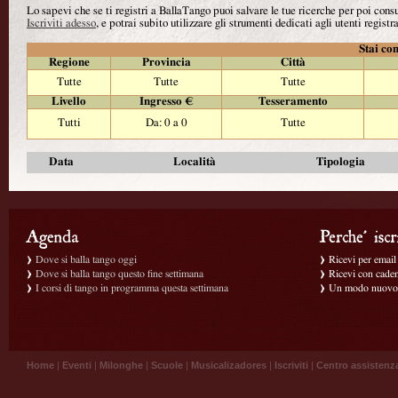
Lo sapevi che se ti registri a BallaTango puoi salvare le tue ricerche per poi con
Iscriviti adesso
, e potrai subito utilizzare gli strumenti dedicati agli utenti registra
Stai con
Regione
Provincia
Città
Tutte
Tutte
Tutte
Livello
Ingresso €
Tesseramento
Tutti
Da: 0 a 0
Tutte
Data
Località
Tipologia
Dove si balla tango oggi
Ricevi per email g
Dove si balla tango questo fine settimana
Ricevi con caden
I corsi di tango in programma questa settimana
Un modo nuovo p
Home
|
Eventi
|
Milonghe
|
Scuole
|
Musicalizadores
|
Iscriviti
|
Centro assistenz