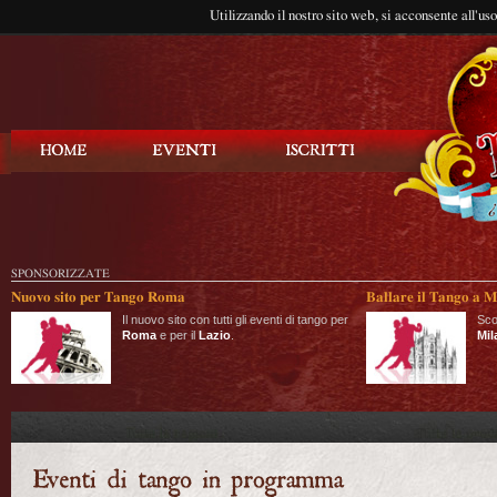
Utilizzando il nostro sito web, si acconsente all'us
Balla Tango
SPONSORIZZATE
Nuovo sito per Tango Roma
Ballare il Tango a M
Il nuovo sito con tutti gli eventi di tango per
Sco
Roma
e per il
Lazio
.
Mil