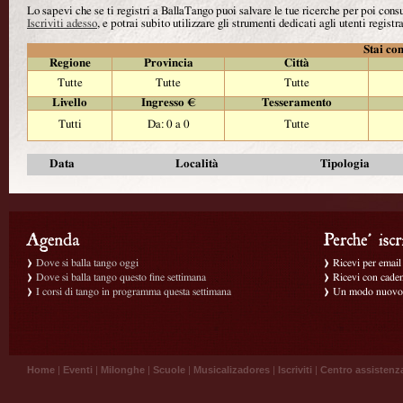
Lo sapevi che se ti registri a BallaTango puoi salvare le tue ricerche per poi con
Iscriviti adesso
, e potrai subito utilizzare gli strumenti dedicati agli utenti registra
Stai con
Regione
Provincia
Città
Tutte
Tutte
Tutte
Livello
Ingresso €
Tesseramento
Tutti
Da: 0 a 0
Tutte
Data
Località
Tipologia
Dove si balla tango oggi
Ricevi per email g
Dove si balla tango questo fine settimana
Ricevi con caden
I corsi di tango in programma questa settimana
Un modo nuovo p
Home
|
Eventi
|
Milonghe
|
Scuole
|
Musicalizadores
|
Iscriviti
|
Centro assistenz