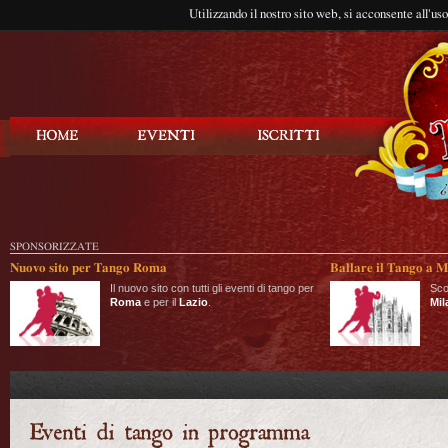
Utilizzando il nostro sito web, si acconsente all'us
Balla Tango
SPONSORIZZATE
Nuovo sito per Tango Roma
Ballare il Tango a M
Il nuovo sito con tutti gli eventi di tango per
Sco
Roma
e per il
Lazio
.
Mil