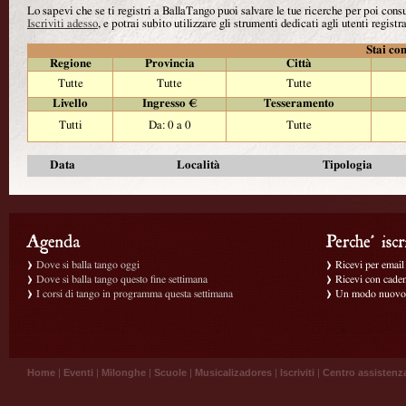
Lo sapevi che se ti registri a BallaTango puoi salvare le tue ricerche per poi con
Iscriviti adesso
, e potrai subito utilizzare gli strumenti dedicati agli utenti registra
Stai con
Regione
Provincia
Città
Tutte
Tutte
Tutte
Livello
Ingresso €
Tesseramento
Tutti
Da: 0 a 0
Tutte
Data
Località
Tipologia
Dove si balla tango oggi
Ricevi per email g
Dove si balla tango questo fine settimana
Ricevi con caden
I corsi di tango in programma questa settimana
Un modo nuovo p
Home
|
Eventi
|
Milonghe
|
Scuole
|
Musicalizadores
|
Iscriviti
|
Centro assistenz