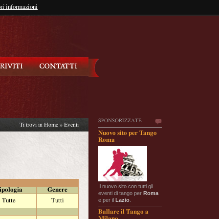
so?
ri informazioni
oppure
Iscriviti
SPONSORIZZATE
Ti trovi in
Home
»
Eventi
Nuovo sito per Tango
Roma
Il nuovo sito con tutti gli
ipologia
Genere
eventi di tango per
Roma
e per il
Lazio
.
Tutte
Tutti
Ballare il Tango a
Milano