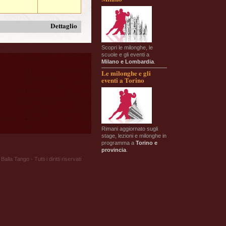
Dettaglio
Scopri le milonghe, le
scuole e gli eventi a
Milano e Lombardia
.
Le milonghe e gli
eventi a Torino
Rimani aggiornato sugli
stage, lezioni e milonghe in
programma a
Torino e
provincia
.
Balla Tango - Tutti i diritti riservati