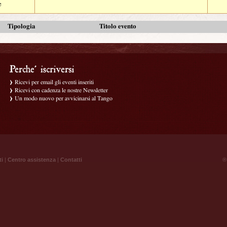
e
Tipologia
Titolo evento
Ricevi per email gli eventi inseriti
Ricevi con cadenza le nostre Newsletter
Un modo nuovo per avvicinarsi al Tango
ti
|
Centro assistenza
|
Contatti
® 