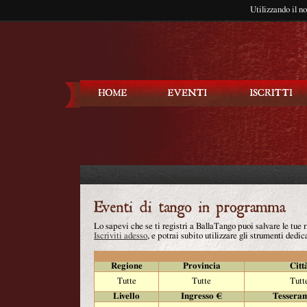
Utilizzando il n
Balla Tango
Lo sapevi che se ti registri a BallaTango puoi salvare le tue
Iscriviti adesso
, e potrai subito utilizzare gli strumenti dedica
Regione
Provincia
Citt
Tutte
Tutte
Tutt
Livello
Ingresso €
Tessera