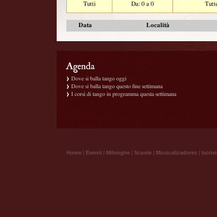
Tutti
Da: 0 a 0
Tutt
Data
Località
Dove si balla tango oggi
Dove si balla tango questo fine settimana
I corsi di tango in programma questa settimana
Home
|
Eventi
|
Milonghe
|
Scuole
|
Musicalizadores
|
Iscrivi