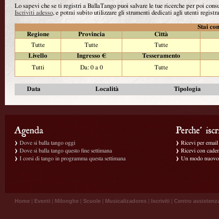
Lo sapevi che se ti registri a BallaTango puoi salvare le tue ricerche per poi con
Iscriviti adesso
, e potrai subito utilizzare gli strumenti dedicati agli utenti registra
Stai con
Regione
Provincia
Città
Tutte
Tutte
Tutte
Livello
Ingresso €
Tesseramento
Tutti
Da: 0 a 0
Tutte
Data
Località
Tipologia
Dove si balla tango oggi
Ricevi per email g
Dove si balla tango questo fine settimana
Ricevi con caden
I corsi di tango in programma questa settimana
Un modo nuovo p
Home
|
Eventi
|
Milonghe
|
Scuole
|
Musicalizadores
|
Iscriviti
|
Centro assistenz