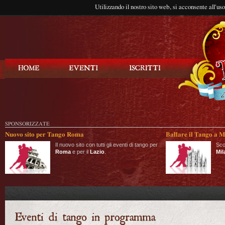
Utilizzando il nostro sito web, si acconsente all'us
Balla Tango
SPONSORIZZATE
Nuovo sito per Tango Roma
Ballare il Tango a M
Il nuovo sito con tutti gli eventi di tango per
Sco
Roma
e per il
Lazio
.
Mil